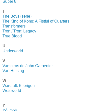
Super 8
T
The Boys (serie)
The King of Kong: A Fistful of Quarters
Transformers
Tron / Tron: Legacy
True Blood
U
Underworld
V
Vampiros de John Carpenter
Van Helsing
W
Warcraft: E
l origen
Westworld
Y
Yôjimbô