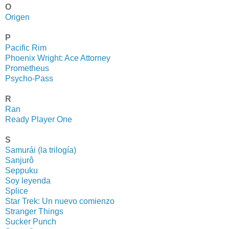
O
Origen
P
Pacific Rim
Phoenix Wright: Ace Attorney
Prometheus
Psycho-Pass
R
Ran
Ready Player One
S
Samurái (la trilogía)
Sanjurô
Seppuku
Soy leyenda
Splice
Star Trek: Un nuevo comienzo
Stranger Things
Sucker Punch