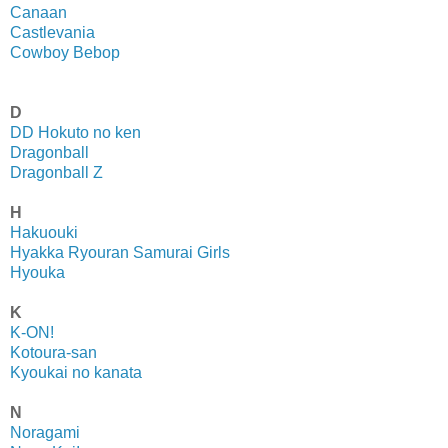
Canaan
Castlevania
Cowboy Bebop
D
DD Hokuto no ken
Dragonball
Dragonball Z
H
Hakuouki
Hyakka Ryouran Samurai Girls
Hyouka
K
K-ON!
Kotoura-san
Kyoukai no kanata
N
Noragami