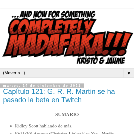
▼
martes, 14 de diciembre de 2021
Capítulo 121: G. R. R. Martin se ha
pasado la beta en Twitch
SUMARIO
Ridley Scott hablando de más.
[0:11:30]
Arcane
(Christian Linke/Alex Yee - Netflix,