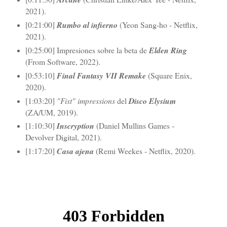
2021).
[0:21:00]
Rumbo al infierno
(Yeon Sang-ho - Netflix,
2021).
[0:25:00] Impresiones sobre la beta de
Elden Ring
(From Software, 2022).
[0:53:10]
Final Fantasy VII Remake
(Square Enix,
2020).
[1:03:20]
"Fist" impressions
del
Disco Elysium
(ZA/UM, 2019).
[1:10:30]
Inscryption
(Daniel Mullins Games -
Devolver Digital, 2021).
[1:17:20]
Casa ajena
(Remi Weekes - Netflix, 2020).