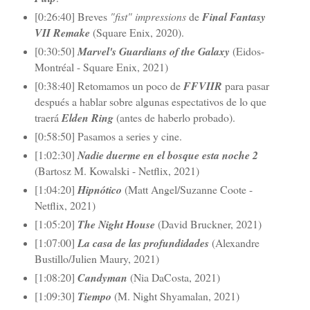
[0:26:40] Breves
"fist" impressions
de
Final Fantasy
VII Remake
(Square Enix, 2020).
[0:30:50]
Marvel's Guardians of the Galaxy
(Eidos-
Montréal - Square Enix, 2021)
[0:38:40] Retomamos un poco de
FFVIIR
para pasar
después a hablar sobre algunas espectativos de lo que
traerá
Elden Ring
(antes de haberlo probado).
[0:58:50] Pasamos a series y cine.
[1:02:30]
Nadie duerme en el bosque esta noche 2
(Bartosz M. Kowalski - Netflix, 2021)
[1:04:20]
Hipnótico
(Matt Angel/Suzanne Coote -
Netflix, 2021)
[1:05:20]
The Night House
(David Bruckner, 2021)
[1:07:00]
La casa de las profundidades
(Alexandre
Bustillo/Julien Maury, 2021)
[1:08:20]
Candyman
(Nia DaCosta, 2021)
[1:09:30]
Tiempo
(M. Night Shyamalan, 2021)