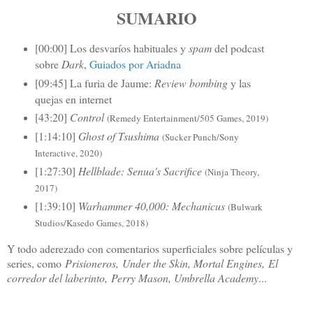
SUMARIO
[00:00] Los desvaríos habituales y
spam
del podcast
sobre
Dark
,
Guiados por Ariadna
[09:45] La furia de Jaume:
Review bombing
y las
quejas en internet
[43:20]
Control
(Remedy Entertainment/505 Games, 2019)
[1:14:10]
Ghost of Tsushima
(Sucker Punch/Sony
Interactive, 2020)
[1:27:30]
Hellblade: Senua's Sacrifice
(Ninja Theory,
2017)
[1:39:10]
Warhammer 40,000: Mechanicus
(Bulwark
Studios/Kasedo Games, 2018)
Y todo aderezado con comentarios superficiales sobre películas y
series, como
Prisioneros,
Under the Skin, M
ortal Engines,
El
corredor del laberinto,
Perry Mason, Umbrella Academy
...