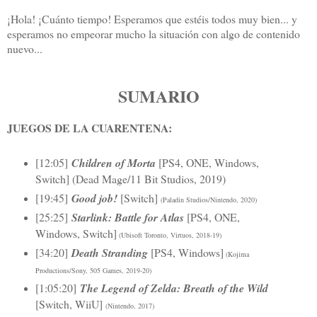
¡Hola! ¡Cuánto tiempo! Esperamos que estéis todos muy bien... y
esperamos no empeorar mucho la situación con algo de contenido
nuevo...
SUMARIO
JUEGOS DE LA CUARENTENA:
[12:05]
Children of Morta
[PS4, ONE, Windows,
Switch] (Dead Mage/11 Bit Studios, 2019)
[19:45]
Good job!
[Switch]
(Paladin Studios/Nintendo, 2020)
[25:25]
Starlink: Battle for Atlas
[PS4, ONE,
Windows, Switch]
(Ubisoft Toronto, Virtuos, 2018-19)
[34:20]
Death Stranding
[PS4, Windows]
(Kojima
Productions/Sony, 505 Games, 2019-20)
[1:05:20]
The Legend of Zelda: Breath of the Wild
[Switch, WiiU]
(Nintendo, 2017)