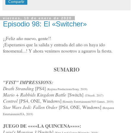
Compartir
viernes, 10 de enero de 2020
Episodio 98: El «Switcher»
¡¡Feliz año nuevo, gente!!
¡Esperamos que la salida y entrada del año os haya ido
fenomenal...! Y ahora venimos nosotros a aguaros la fiesta.
SUMARIO
"FIST" IMPRESSIONS:
Death Stranding
[PS4]
(Kojima Productions/Sony, 2019)
Mario + Rabbids Kingdom Battle
[Switch]
(Ubisoft, 2017)
Control
[PS4, ONE, Windows]
(Remedy Entertainment/505 Games, 2019)
Star Wars Jedi: Fallen Order
[PS4, ONE, Windows]
(Respawn
Entertainment/EA, 2019)
JUEGO DE ««««LA QUINCENA»»»»:
Luigi's Mansion 3
[Switch]
(Next Level Games/Nintendo, 2019)