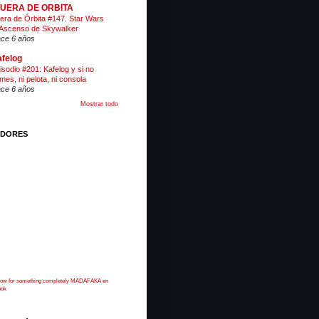
 FUERA DE ORBITA
era de Órbita #147. Star Wars
 Ascenso de Skywalker
ce 6 años
felog
isodio #201: Kafelog y si no
mes, ni pelota, ni consola
ce 6 años
Mostrar todo
IDORES
 now for something completely MADAFAKA en
ook