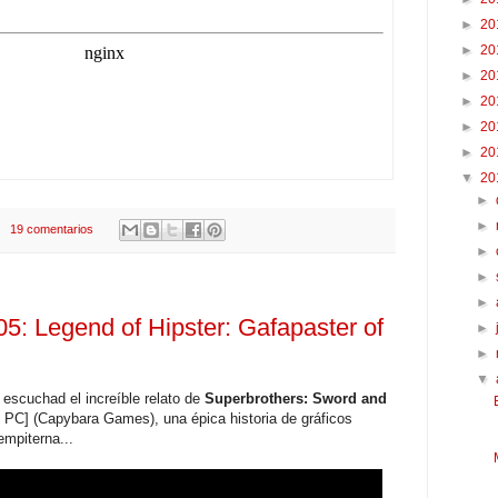
►
20
►
20
►
20
►
20
►
20
►
20
▼
20
►
►
19 comentarios
►
►
►
5: Legend of Hipster: Gafapaster of
►
►
▼
 escuchad el increíble relato de
Superbrothers: Sword and
 PC] (Capybara Games), una épica historia de gráficos
mpiterna...