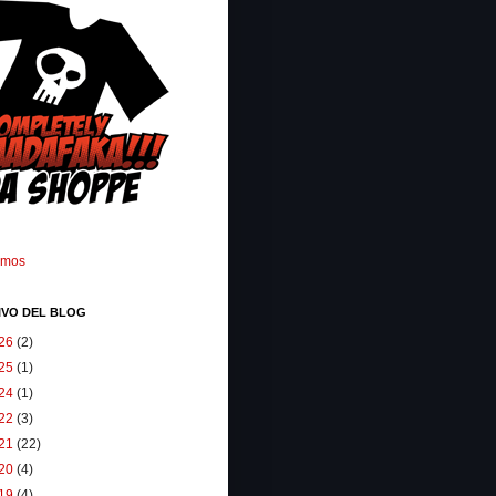
omos
IVO DEL BLOG
26
(2)
25
(1)
24
(1)
22
(3)
21
(22)
20
(4)
19
(4)