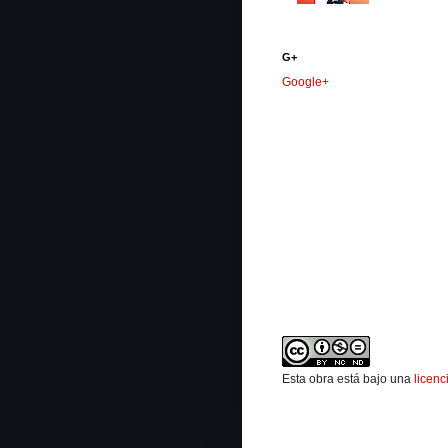
G+
Google+
Esta obra está bajo una
licen