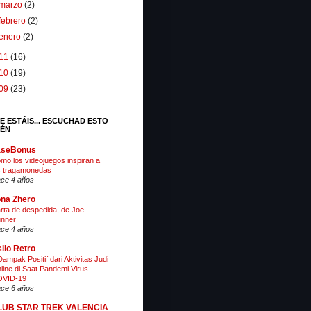
marzo
(2)
febrero
(2)
enero
(2)
11
(16)
10
(19)
09
(23)
E ESTÁIS... ESCUCHAD ESTO
IÉN
aseBonus
mo los videojuegos inspiran a
s tragamonedas
ce 4 años
na Zhero
rta de despedida, de Joe
nner
ce 4 años
ilo Retro
Dampak Positif dari Aktivitas Judi
line di Saat Pandemi Virus
VID-19
ce 6 años
LUB STAR TREK VALENCIA