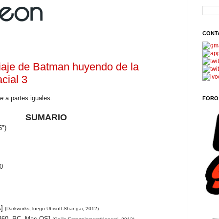
CONT
viaje de Batman huyendo de la
cial 3
me
a partes iguales.
FORO
SUMARIO
5")
0
A]
(Darkworks, luego Ubisoft Shangai, 2012)
 360, PC, Mac OS]