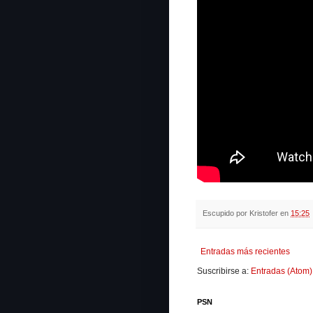
Escupido por
Kristofer
en
15:25
Entradas más recientes
Suscribirse a:
Entradas (Atom)
PSN