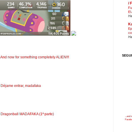
/
Fu
El
Ha
Ka
Ep
co
Ha
SEGU
 And now for something completely ALIEN!!!
: Déjame entrar, madafaka
: Dragonball MADAFAKA (1ª parte)
...and
Faceb