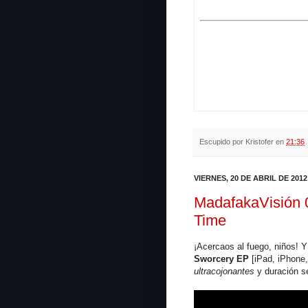
Escupido por
Kristofer
en
21:36
VIERNES, 20 DE ABRIL DE 2012
MadafakaVisión 0
Time
¡Acercaos al fuego, niños! Y
Sworcery EP
[iPad, iPhone,
ultracojonantes
y duración se