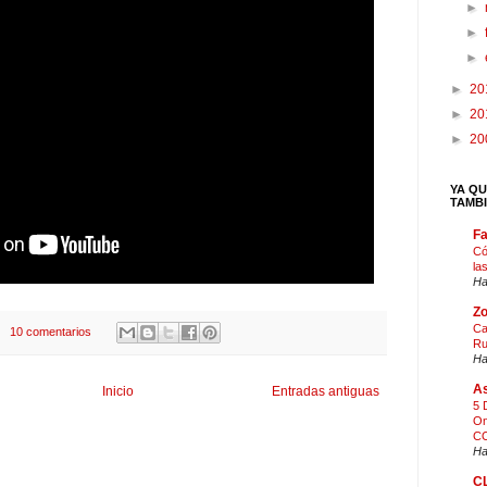
►
►
►
►
20
►
20
►
20
YA QU
TAMB
F
Có
la
Ha
Zo
Ca
10 comentarios
Ru
Ha
As
Inicio
Entradas antiguas
5 
On
CO
Ha
C