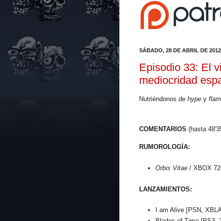
SÁBADO, 28 DE ABRIL DE 2012
Episodio 33: El 
mediocridad espa
Nutriéndonos de
hype
y
fla
COMENTARIOS
(hasta 48'3
RUMOROLOGÍA:
Orbis Vitae
/ XBOX 72
LANZAMIENTOS:
I am Alive [PSN, XBL
Blades of Time [PS3,