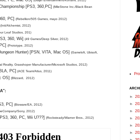
(Gaijin Entertainment/Konami, 2012)
Championship [PS3, 360,PC]
(MileStone Inc./Black Bean
 360, PC]
(Rebellion/505 Games, mayo 2012)
]
(Inti/Alchemist, 2012)
ur Leaf Studios, 201)
S3, 360, Wii]
(49 Games/Deep Silver, 2012)
 PC]
(Prototype, 2012)
(Dungeon Hunter) [PSN, VITA, Mac OS]
(Gameloft, Ubisoft,
tal Reality, Grasshoper Manufacturer/Microsoft Studios, 2012)
BLA, PC]
(ACE Team/Atlus, 2011)
Pr
ac OS]
(Blizzard, 2012)
ARCH
A":
►
20
►
20
PS3, PC]
(Bioware/EA, 2012)
►
20
meCompany/Sony, 2012)
[PS3, 360, PC, Wii U???]
►
20
(Rocksteady/Warner Bros., 2012)
►
20
►
20
►
20