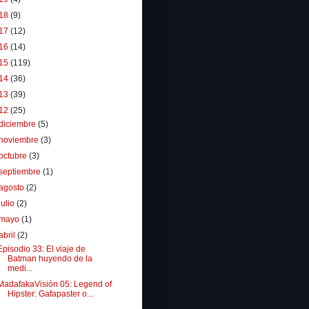
18
(9)
17
(12)
16
(14)
15
(119)
14
(36)
13
(39)
12
(25)
diciembre
(5)
noviembre
(3)
octubre
(3)
septiembre
(1)
agosto
(2)
julio
(2)
mayo
(1)
abril
(2)
Episodio 33: El viaje de
Batman huyendo de la
medi...
MadafakaVisión 05: Legend of
Hipster: Gafapaster o...