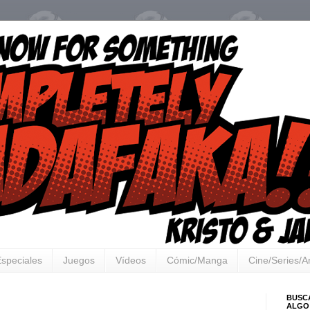
speciales
Juegos
Vídeos
Cómic/Manga
Cine/Series/
BUSC
ALGO