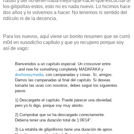
hastío y del no-tener-nada-mejor-que-hacer-que-escuchar-a-
los-gilipollas-estos, esto no es nada nuevo. Lo hicimos hace
dos años y lo volvemos a hacer. No tenemos ni sentido del
ridículo ni de la decencia.
Para los nuevos, aquí viene un bonito resumen que se curró
m0d en susodicho capítulo y que yo recupero porque soy
así de vago:
Bienvenidos a un capítulo especial. Un crossover entre
...and now for something completely MADAFAKA y
doshorasymedia
, con campanadas y cosas. Sí, amigos.
Damos las campanadas al final del capítulo. Si deseas
tomarte las uvas con nosotros, debes seguir los siguientes
pasos:
1) Descargarte el capítulo. Puede parecer una obviedad,
pero yo lo digo, porque soy muy atento.
2) Comprobar que se ha descargado correctamente.
Debería tener una duración total de 1:06'14".
3) La retahila de gilipollismo tiene una duración de aprox.