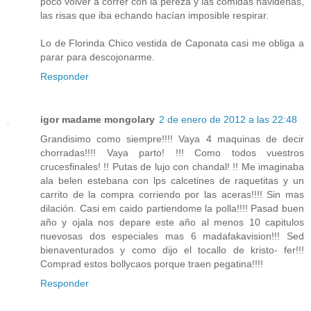
poco volver a correr con la pereza y las comidas navideñas,
las risas que iba echando hacían imposible respirar.
Lo de Florinda Chico vestida de Caponata casi me obliga a
parar para descojonarme.
Responder
igor madame mongolary
2 de enero de 2012 a las 22:48
Grandisimo como siempre!!!! Vaya 4 maquinas de decir
chorradas!!!! Vaya parto! !!! Como todos vuestros
crucesfinales! !! Putas de lujo con chandal! !! Me imaginaba
ala belen estebana con lps calcetines de raquetitas y un
carrito de la compra corriendo por las aceras!!!! Sin mas
dilación. Casi em caido partiendome la polla!!!! Pasad buen
año y ojala nos depare este año al menos 10 capitulos
nuevosas dos especiales mas 6 madafakavision!!! Sed
bienaventurados y como dijo el tocallo de kristo- fer!!!
Comprad estos bollycaos porque traen pegatina!!!!
Responder