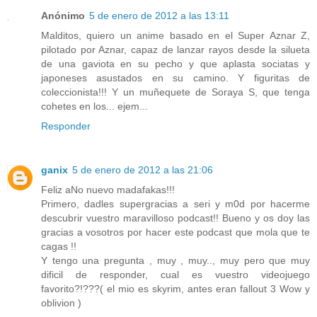
Anónimo
5 de enero de 2012 a las 13:11
Malditos, quiero un anime basado en el Super Aznar Z,
pilotado por Aznar, capaz de lanzar rayos desde la silueta
de una gaviota en su pecho y que aplasta sociatas y
japoneses asustados en su camino. Y figuritas de
coleccionista!!! Y un muñequete de Soraya S, que tenga
cohetes en los... ejem...
Responder
ganix
5 de enero de 2012 a las 21:06
Feliz aNo nuevo madafakas!!!
Primero, dadles supergracias a seri y m0d por hacerme
descubrir vuestro maravilloso podcast!! Bueno y os doy las
gracias a vosotros por hacer este podcast que mola que te
cagas !!
Y tengo una pregunta , muy , muy.., muy pero que muy
dificil de responder, cual es vuestro videojuego
favorito?!???( el mio es skyrim, antes eran fallout 3 Wow y
oblivion )