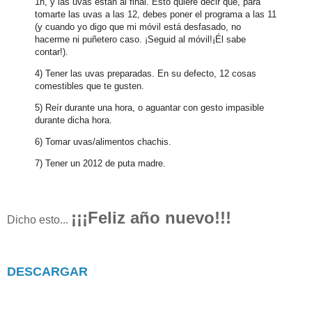
1h, y las uvas están al final. Esto quiere decir que, para
tomarte las uvas a las 12, debes poner el programa a las 11
(y cuando yo digo que mi móvil está desfasado, no
hacerme ni puñetero caso. ¡Seguid al móvil!¡Él sabe
contar!).
4) Tener las uvas preparadas. En su defecto, 12 cosas
comestibles que te gusten.
5) Reír durante una hora, o aguantar con gesto impasible
durante dicha hora.
6) Tomar uvas/alimentos chachis.
7) Tener un 2012 de puta madre.
¡¡¡Feliz año nuevo!!!
Dicho esto...
DESCARGAR