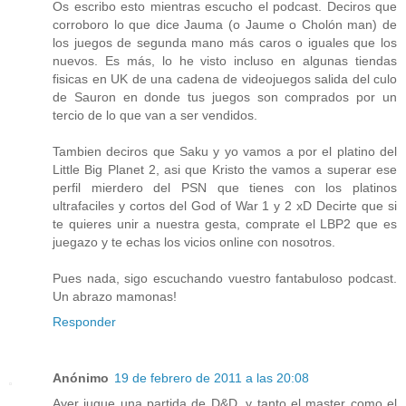
Os escribo esto mientras escucho el podcast. Deciros que
corroboro lo que dice Jauma (o Jaume o Cholón man) de
los juegos de segunda mano más caros o iguales que los
nuevos. Es más, lo he visto incluso en algunas tiendas
fisicas en UK de una cadena de videojuegos salida del culo
de Sauron en donde tus juegos son comprados por un
tercio de lo que van a ser vendidos.
Tambien deciros que Saku y yo vamos a por el platino del
Little Big Planet 2, asi que Kristo the vamos a superar ese
perfil mierdero del PSN que tienes con los platinos
ultrafaciles y cortos del God of War 1 y 2 xD Decirte que si
te quieres unir a nuestra gesta, comprate el LBP2 que es
juegazo y te echas los vicios online con nosotros.
Pues nada, sigo escuchando vuestro fantabuloso podcast.
Un abrazo mamonas!
Responder
Anónimo
19 de febrero de 2011 a las 20:08
Ayer jugue una partida de D&D, y tanto el master como el