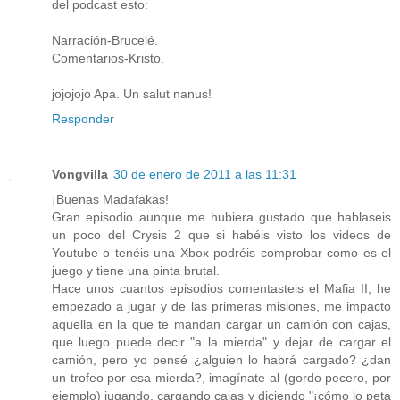
del podcast esto:
Narración-Brucelé.
Comentarios-Kristo.
jojojojo Apa. Un salut nanus!
Responder
Vongvilla
30 de enero de 2011 a las 11:31
¡Buenas Madafakas!
Gran episodio aunque me hubiera gustado que hablaseis
un poco del Crysis 2 que si habéis visto los videos de
Youtube o tenéis una Xbox podréis comprobar como es el
juego y tiene una pinta brutal.
Hace unos cuantos episodios comentasteis el Mafia II, he
empezado a jugar y de las primeras misiones, me impacto
aquella en la que te mandan cargar un camión con cajas,
que luego puede decir "a la mierda" y dejar de cargar el
camión, pero yo pensé ¿alguien lo habrá cargado? ¿dan
un trofeo por esa mierda?, imagínate al (gordo pecero, por
ejemplo) jugando, cargando cajas y diciendo "¡cómo lo peta