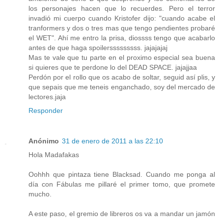
los personajes hacen que lo recuerdes. Pero el terror
invadió mi cuerpo cuando Kristofer dijo: "cuando acabe el
tranformers y dos o tres mas que tengo pendientes probaré
el WET". Ahí me entro la prisa, diossss tengo que acabarlo
antes de que haga spoilersssssssss. jajajajaj
Mas te vale que tu parte en el proximo especial sea buena
si quieres que te perdone lo del DEAD SPACE. jajajjaa
Perdón por el rollo que os acabo de soltar, seguid así plis, y
que sepais que me teneis enganchado, soy del mercado de
lectores.jaja
Responder
Anónimo
31 de enero de 2011 a las 22:10
Hola Madafakas
Oohhh que pintaza tiene Blacksad. Cuando me ponga al
día con Fábulas me pillaré el primer tomo, que promete
mucho.
A este paso, el gremio de libreros os va a mandar un jamón