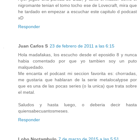
nigromante tenian el tomo tocho ese de Lovecraft, mira que
he tardado en empezar a escuchar este capitulo d podcast
xD
Responder
Juan Carlos S
23 de febrero de 2011 a las 6:15
Hola madafakas, los escucho desde el eposidio 8 y nunca
habia comentado por que yo tambien soy un puto
malquedado.
Me encanta el podcast mi seccion favorita es: chorradas,
me gustaria que hablaran de la serie metalocalypse por
que es una de las pocas series (o la unica) que trata sobre
el metal.
Saludos y hasta luego, o deberia decir hasta
quiensabecuantosmeses.
Responder
Lobo Noctambulo
7 de marzo de 2015 a las 5:51