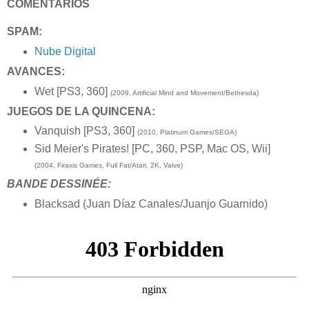
COMENTARIOS
SPAM:
Nube Digital
AVANCES:
Wet [PS3, 360]
(2009, Artificial Mind and Movement/Bethesda)
JUEGOS DE LA QUINCENA:
Vanquish [PS3, 360]
(2010, Platinum Games/SEGA)
Sid Meier's Pirates! [PC, 360, PSP, Mac OS, Wii]
(2004, Firaxis Games, Full Fat/Atari, 2K, Valve)
BANDE DESSINÉE:
Blacksad (Juan Díaz Canales/Juanjo Guarnido)