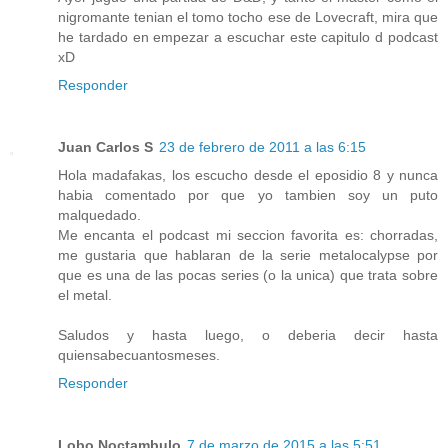
nigromante tenian el tomo tocho ese de Lovecraft, mira que
he tardado en empezar a escuchar este capitulo d podcast
xD
Responder
Juan Carlos S
23 de febrero de 2011 a las 6:15
Hola madafakas, los escucho desde el eposidio 8 y nunca
habia comentado por que yo tambien soy un puto
malquedado.
Me encanta el podcast mi seccion favorita es: chorradas,
me gustaria que hablaran de la serie metalocalypse por
que es una de las pocas series (o la unica) que trata sobre
el metal.
Saludos y hasta luego, o deberia decir hasta
quiensabecuantosmeses.
Responder
Lobo Noctambulo
7 de marzo de 2015 a las 5:51