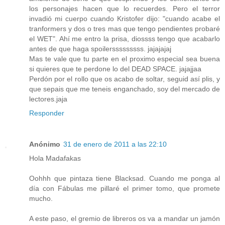
los personajes hacen que lo recuerdes. Pero el terror
invadió mi cuerpo cuando Kristofer dijo: "cuando acabe el
tranformers y dos o tres mas que tengo pendientes probaré
el WET". Ahí me entro la prisa, diossss tengo que acabarlo
antes de que haga spoilersssssssss. jajajajaj
Mas te vale que tu parte en el proximo especial sea buena
si quieres que te perdone lo del DEAD SPACE. jajajjaa
Perdón por el rollo que os acabo de soltar, seguid así plis, y
que sepais que me teneis enganchado, soy del mercado de
lectores.jaja
Responder
Anónimo
31 de enero de 2011 a las 22:10
Hola Madafakas
Oohhh que pintaza tiene Blacksad. Cuando me ponga al
día con Fábulas me pillaré el primer tomo, que promete
mucho.
A este paso, el gremio de libreros os va a mandar un jamón