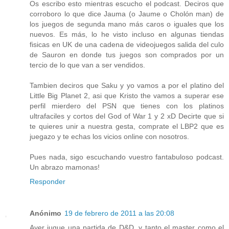
Os escribo esto mientras escucho el podcast. Deciros que
corroboro lo que dice Jauma (o Jaume o Cholón man) de
los juegos de segunda mano más caros o iguales que los
nuevos. Es más, lo he visto incluso en algunas tiendas
fisicas en UK de una cadena de videojuegos salida del culo
de Sauron en donde tus juegos son comprados por un
tercio de lo que van a ser vendidos.
Tambien deciros que Saku y yo vamos a por el platino del
Little Big Planet 2, asi que Kristo the vamos a superar ese
perfil mierdero del PSN que tienes con los platinos
ultrafaciles y cortos del God of War 1 y 2 xD Decirte que si
te quieres unir a nuestra gesta, comprate el LBP2 que es
juegazo y te echas los vicios online con nosotros.
Pues nada, sigo escuchando vuestro fantabuloso podcast.
Un abrazo mamonas!
Responder
Anónimo
19 de febrero de 2011 a las 20:08
Ayer jugue una partida de D&D, y tanto el master como el