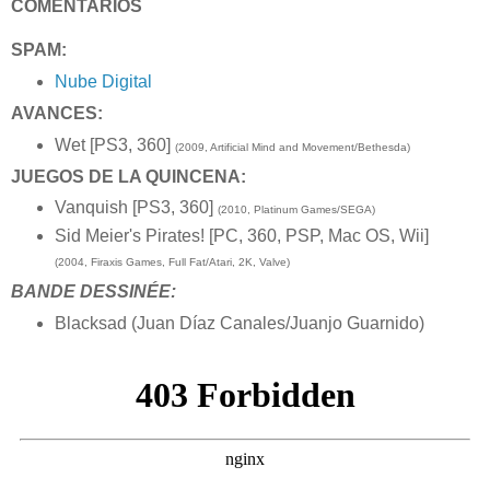
COMENTARIOS
SPAM:
Nube Digital
AVANCES:
Wet [PS3, 360]
(2009, Artificial Mind and Movement/Bethesda)
JUEGOS DE LA QUINCENA:
Vanquish [PS3, 360]
(2010, Platinum Games/SEGA)
Sid Meier's Pirates! [PC, 360, PSP, Mac OS, Wii]
(2004, Firaxis Games, Full Fat/Atari, 2K, Valve)
BANDE DESSINÉE:
Blacksad (Juan Díaz Canales/Juanjo Guarnido)