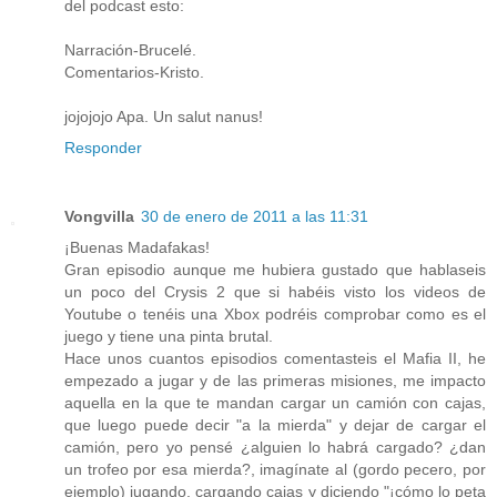
del podcast esto:
Narración-Brucelé.
Comentarios-Kristo.
jojojojo Apa. Un salut nanus!
Responder
Vongvilla
30 de enero de 2011 a las 11:31
¡Buenas Madafakas!
Gran episodio aunque me hubiera gustado que hablaseis
un poco del Crysis 2 que si habéis visto los videos de
Youtube o tenéis una Xbox podréis comprobar como es el
juego y tiene una pinta brutal.
Hace unos cuantos episodios comentasteis el Mafia II, he
empezado a jugar y de las primeras misiones, me impacto
aquella en la que te mandan cargar un camión con cajas,
que luego puede decir "a la mierda" y dejar de cargar el
camión, pero yo pensé ¿alguien lo habrá cargado? ¿dan
un trofeo por esa mierda?, imagínate al (gordo pecero, por
ejemplo) jugando, cargando cajas y diciendo "¡cómo lo peta