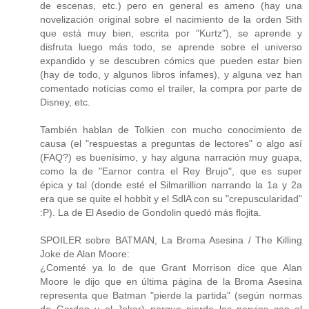
de escenas, etc.) pero en general es ameno (hay una
novelización original sobre el nacimiento de la orden Sith
que está muy bien, escrita por "Kurtz"), se aprende y
disfruta luego más todo, se aprende sobre el universo
expandido y se descubren cómics que pueden estar bien
(hay de todo, y algunos libros infames), y alguna vez han
comentado notícias como el trailer, la compra por parte de
Disney, etc.
También hablan de Tolkien con mucho conocimiento de
causa (el "respuestas a preguntas de lectores" o algo así
(FAQ?) es buenísimo, y hay alguna narración muy guapa,
como la de "Earnor contra el Rey Brujo", que es super
épica y tal (donde esté el Silmarillion narrando la 1a y 2a
era que se quite el hobbit y el SdlA con su "crepuscularidad"
:P). La de El Asedio de Gondolin quedó más flojita.
SPOILER sobre BATMAN, La Broma Asesina / The Killing
Joke de Alan Moore:
¿Comenté ya lo de que Grant Morrison dice que Alan
Moore le dijo que en última página de la Broma Asesina
representa que Batman "pierde la partida" (según normas
de Gordon y el Joker) porque pierde los nervios con el