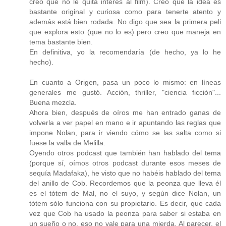
creo que no le quita interés al film). Creo que la idea es
bastante original y curiosa como para tenerte atento y
además está bien rodada. No digo que sea la primera peli
que explora esto (que no lo es) pero creo que maneja en
tema bastante bien.
En definitiva, yo la recomendaría (de hecho, ya lo he
hecho).
En cuanto a Origen, pasa un poco lo mismo: en líneas
generales me gustó. Acción, thriller, "ciencia ficción"...
Buena mezcla.
Ahora bien, después de oíros me han entrado ganas de
volverla a ver papel en mano e ir apuntando las reglas que
impone Nolan, para ir viendo cómo se las salta como si
fuese la valla de Melilla.
Oyendo otros podcast que también han hablado del tema
(porque sí, oímos otros podcast durante esos meses de
sequía Madafaka), he visto que no habéis hablado del tema
del anillo de Cob. Recordemos que la peonza que lleva él
es el tótem de Mal, no el suyo, y según dice Nolan, un
tótem sólo funciona con su propietario. Es decir, que cada
vez que Cob ha usado la peonza para saber si estaba en
un sueño o no, eso no vale para una mierda. Al parecer, el