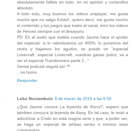
absolutamente fallida en todo, en mi opinión y cortarollos
absoluto.
A todo esto, muy buenos los videos uniplayer, me gusta
mucho que no salga Kristof...quiero decir, me gusta mucho
el contenido y los juegos que traéis al canal, miro los vídeos
de Heroes siempre con el desayuno.
PD: En el audio que metéis cuando Jaume hace el spoiler
del especial, si lo ralentizamos un 400%, lo ponemos del
revés y bajamos los agudos, se puede oir "especial
Lovecraft...especial Lovecraft...vuestras ganas putos, va a
ser el especial Transformers parte 2..."
Genial podcast seguid así ™
...no homo
Responder
Lobo Noctambulo
8 de marzo de 2015 a las 6:55
¿Qué Jaume conoce La leyenda de Korra?, espero que
tambien conozca la leyenda de Aang. En tal caso, le instó a
adoctrinar a Cristo en esta magna serie y que, a poder ser,
se haga un especial de ambas series o minimo sean
comentadas.