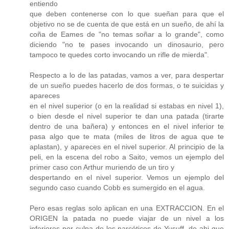
entiendo
que deben contenerse con lo que sueñan para que el
objetivo no se de cuenta de que está en un sueño, de ahí la
coña de Eames de "no temas soñar a lo grande", como
diciendo "no te pases invocando un dinosaurio, pero
tampoco te quedes corto invocando un rifle de mierda".
Respecto a lo de las patadas, vamos a ver, para despertar
de un sueño puedes hacerlo de dos formas, o te suicidas y
apareces
en el nivel superior (o en la realidad si estabas en nivel 1),
o bien desde el nivel superior te dan una patada (tirarte
dentro de una bañera) y entonces en el nivel inferior te
pasa algo que te mata (miles de litros de agua que te
aplastan), y apareces en el nivel superior. Al principio de la
peli, en la escena del robo a Saito, vemos un ejemplo del
primer caso con Arthur muriendo de un tiro y
despertando en el nivel superior. Vemos un ejemplo del
segundo caso cuando Cobb es sumergido en el agua.
Pero esas reglas solo aplican en una EXTRACCION. En el
ORIGEN la patada no puede viajar de un nivel a los
inferiores por culpa de los narcóticos de Yusuff, de ahi que