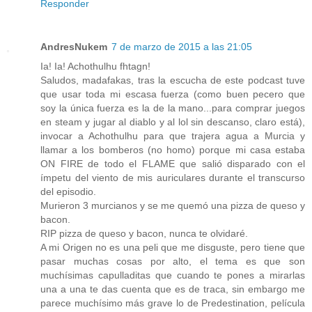
Responder
AndresNukem
7 de marzo de 2015 a las 21:05
Ia! Ia! Achothulhu fhtagn!
Saludos, madafakas, tras la escucha de este podcast tuve
que usar toda mi escasa fuerza (como buen pecero que
soy la única fuerza es la de la mano...para comprar juegos
en steam y jugar al diablo y al lol sin descanso, claro está),
invocar a Achothulhu para que trajera agua a Murcia y
llamar a los bomberos (no homo) porque mi casa estaba
ON FIRE de todo el FLAME que salió disparado con el
ímpetu del viento de mis auriculares durante el transcurso
del episodio.
Murieron 3 murcianos y se me quemó una pizza de queso y
bacon.
RIP pizza de queso y bacon, nunca te olvidaré.
A mi Origen no es una peli que me disguste, pero tiene que
pasar muchas cosas por alto, el tema es que son
muchísimas capulladitas que cuando te pones a mirarlas
una a una te das cuenta que es de traca, sin embargo me
parece muchísimo más grave lo de Predestination, película