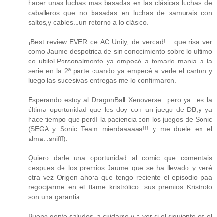
hacer unas luchas mas basadas en las clásicas luchas de
caballeros que no basadas en luchas de samurais con
saltos,y cables...un retorno a lo clásico.
¡Best review EVER de AC Unity, de verdad!... que risa ver
como Jaume despotrica de sin conocimiento sobre lo ultimo
de ubilol.Personalmente ya empecé a tomarle mania a la
serie en la 2ª parte cuando ya empecé a verle el carton y
luego las sucesivas entregas me lo confirmaron.
Esperando estoy al DragonBall Xenoverse...pero ya...es la
última oportunidad que les doy con un juego de DB,y ya
hace tiempo que perdí la paciencia con los juegos de Sonic
(SEGA y Sonic Team mierdaaaaaa!!! y me duele en el
alma...snifff).
Quiero darle una oportunidad al comic que comentais
despues de los premios Jaume que se ha llevado y veré
otra vez Origen ahora que tengo reciente el episodio paa
regocijarme en el flame kristrólico...sus premios Kristrolo
son una garantia.
Bueno gente saludos, a cuidarse y a ver si el siguiente es el