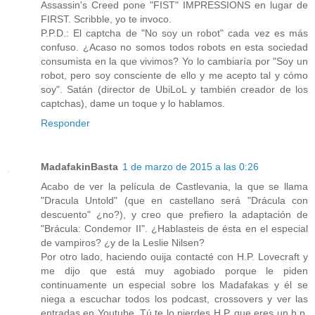
Assassin's Creed pone "FIST" IMPRESSIONS en lugar de
FIRST. Scribble, yo te invoco.
P.P.D.: El captcha de "No soy un robot" cada vez es más
confuso. ¿Acaso no somos todos robots en esta sociedad
consumista en la que vivimos? Yo lo cambiaría por "Soy un
robot, pero soy consciente de ello y me acepto tal y cómo
soy". Satán (director de UbiLoL y también creador de los
captchas), dame un toque y lo hablamos.
Responder
MadafakinBasta
1 de marzo de 2015 a las 0:26
Acabo de ver la película de Castlevania, la que se llama
"Dracula Untold" (que en castellano será "Drácula con
descuento" ¿no?), y creo que prefiero la adaptación de
"Brácula: Condemor II". ¿Hablasteis de ésta en el especial
de vampiros? ¿y de la Leslie Nilsen?
Por otro lado, haciendo ouija contacté con H.P. Lovecraft y
me dijo que está muy agobiado porque le piden
continuamente un especial sobre los Madafakas y él se
niega a escuchar todos los podcast, crossovers y ver las
entradas en Youtube. Tú te lo pierdes H.P. que eres un h.p.