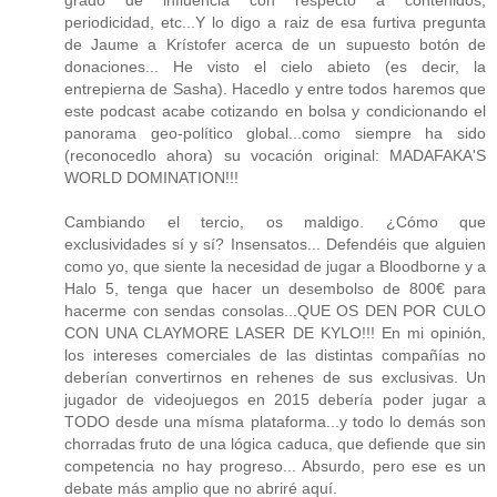
periodicidad, etc...Y lo digo a raiz de esa furtiva pregunta
de Jaume a Krístofer acerca de un supuesto botón de
donaciones... He visto el cielo abieto (es decir, la
entrepierna de Sasha). Hacedlo y entre todos haremos que
este podcast acabe cotizando en bolsa y condicionando el
panorama geo-político global...como siempre ha sido
(reconocedlo ahora) su vocación original: MADAFAKA'S
WORLD DOMINATION!!!
Cambiando el tercio, os maldigo. ¿Cómo que
exclusividades sí y sí? Insensatos... Defendéis que alguien
como yo, que siente la necesidad de jugar a Bloodborne y a
Halo 5, tenga que hacer un desembolso de 800€ para
hacerme con sendas consolas...QUE OS DEN POR CULO
CON UNA CLAYMORE LASER DE KYLO!!! En mi opinión,
los intereses comerciales de las distintas compañías no
deberían convertirnos en rehenes de sus exclusivas. Un
jugador de videojuegos en 2015 debería poder jugar a
TODO desde una mísma plataforma...y todo lo demás son
chorradas fruto de una lógica caduca, que defiende que sin
competencia no hay progreso... Absurdo, pero ese es un
debate más amplio que no abriré aquí.