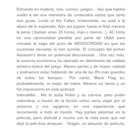
Entrando en materia: cine, comics, juegos... Veo que habéis
vuelto a ser esa menestra de contenidos varios que tanto
nos gusta. Lords of the Fallen, trístemente, no está a la
altura de lo esperado. Aún así jugarlo hasta el final merece
la pena ( bastan unas 10 horas, más o menos...). AC Unity
es una oportunidad perdida por parte de Ubilol para
rescatar la saga del pozo de MEDIOCRIDAD en que las
sucesivas secuelas la han sumido. El concepto del primer
Assassin's tenía un potencial descomunal... Una vez más,
la avaricia económica ha operado en detrimento de calidad
artístico-lúdica del juego. Menos partes y de mayor calidad
y podríamos estar hablando de una de las IPs más grandes
de todos los tiempos... Por cierto, Black Flag es,
probablemente, el mejor de todos. Merece un tiento y un
fist impressions en este podcast.
Interstellar... Me la suda Nolan y su carrera, pero poder
vislumbrar a través de la ficción cómo sería viajar por el
universo y sus agujeros, es una experiencia que
recomiendo a todo el mundo. Hay partes pésimas en la
película, pero disfruté y mucho con la nota base que me
dejó la peli días despues... Origen, un absurdo de película,