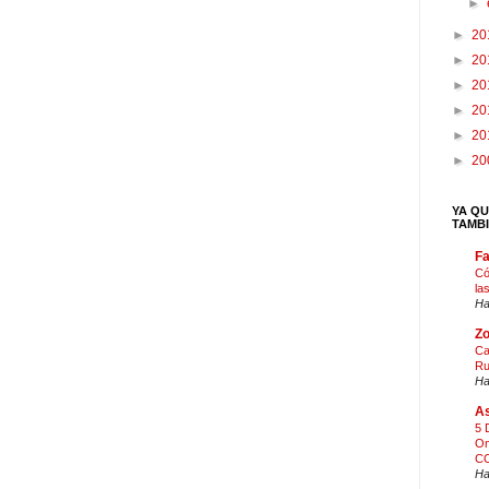
►
►
20
►
20
►
20
►
20
►
20
►
20
YA QU
TAMB
F
Có
la
Ha
Zo
Ca
Ru
Ha
As
5 
On
CO
Ha