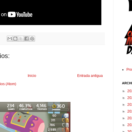
ios:
Pr
Inicio
Entrada antigua
ARCH
ios (Atom)
►
20
►
20
►
20
►
20
►
20
►
20
►
20