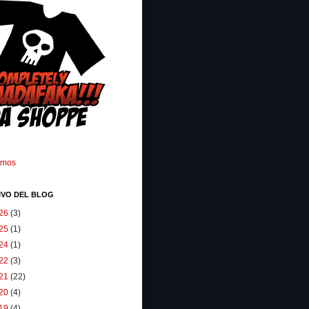
omos
IVO DEL BLOG
26
(3)
25
(1)
24
(1)
22
(3)
21
(22)
20
(4)
19
(4)