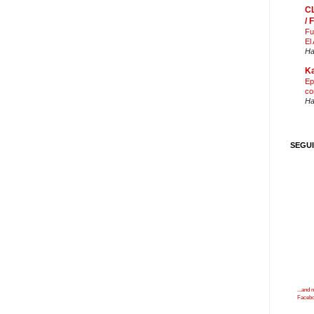
C
/
Fu
El
Ha
Ka
Ep
co
Ha
SEGU
...and
Faceb