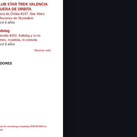
LUB STAR TREK VALENCIA
 FUERA DE ORBITA
era de Órbita #147. Star Wars
 Ascenso de Skywalker
ce 6 años
felog
isodio #201: Kafelog y si no
mes, ni pelota, ni consola
ce 6 años
Mostrar todo
IDORES
 now for something completely MADAFAKA en
ook