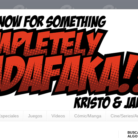
speciales
Juegos
Vídeos
Cómic/Manga
Cine/Series/
BUSC
ALGO