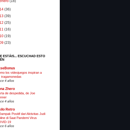
enero
(18)
14
(36)
13
(39)
12
(25)
11
(16)
10
(19)
09
(23)
E ESTÁIS... ESCUCHAD ESTO
IÉN
aseBonus
mo los videojuegos inspiran a
s tragamonedas
ce 4 años
na Zhero
rta de despedida, de Joe
nner
ce 4 años
ilo Retro
Dampak Positif dari Aktivitas Judi
line di Saat Pandemi Virus
VID-19
ce 6 años