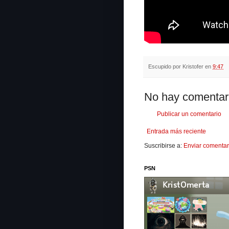
Escupido por
Kristofer
en
9:47
No hay comentar
Publicar un comentario
Entrada más reciente
Suscribirse a:
Enviar comentar
PSN