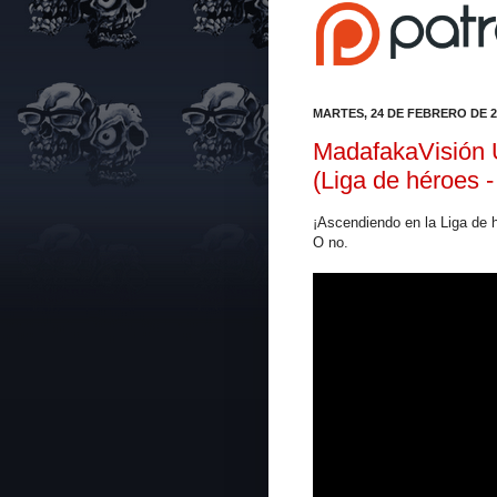
MARTES, 24 DE FEBRERO DE 2
MadafakaVisión U
(Liga de héroes -
¡Ascendiendo en la Liga de 
O no.