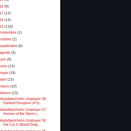
18
(9)
17
(12)
16
(14)
15
(119)
noviembre
(1)
octubre
(2)
septiembre
(6)
agosto
(3)
julio
(9)
junio
(14)
mayo
(18)
abril
(23)
marzo
(10)
febrero
(15)
MadafakaVisión Uniplayer 38:
Darkest Dungeon (4ª p...
MadafakaVisión Uniplayer 37:
Heroes of the Storm (...
MadafakaVisión Uniplayer 36:
Far Cry 3: Blood Drag...