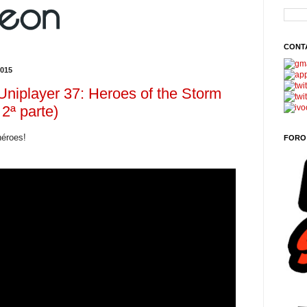
CONT
015
niplayer 37: Heroes of the Storm
 2ª parte)
héroes!
FORO