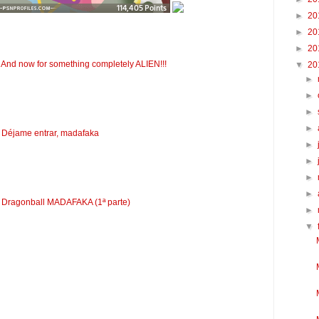
►
20
►
20
►
20
 And now for something completely ALIEN!!!
▼
20
►
►
►
►
: Déjame entrar, madafaka
►
►
►
►
: Dragonball MADAFAKA (1ª parte)
►
▼