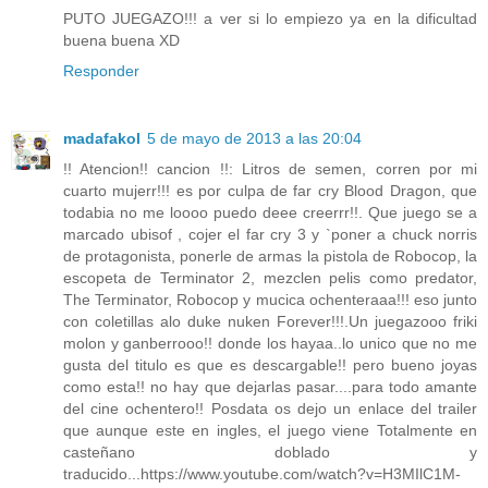
PUTO JUEGAZO!!! a ver si lo empiezo ya en la dificultad
buena buena XD
Responder
madafakol
5 de mayo de 2013 a las 20:04
!! Atencion!! cancion !!: Litros de semen, corren por mi
cuarto mujerr!!! es por culpa de far cry Blood Dragon, que
todabia no me loooo puedo deee creerrr!!. Que juego se a
marcado ubisof , cojer el far cry 3 y `poner a chuck norris
de protagonista, ponerle de armas la pistola de Robocop, la
escopeta de Terminator 2, mezclen pelis como predator,
The Terminator, Robocop y mucica ochenteraaa!!! eso junto
con coletillas alo duke nuken Forever!!!.Un juegazooo friki
molon y ganberrooo!! donde los hayaa..lo unico que no me
gusta del titulo es que es descargable!! pero bueno joyas
como esta!! no hay que dejarlas pasar....para todo amante
del cine ochentero!! Posdata os dejo un enlace del trailer
que aunque este en ingles, el juego viene Totalmente en
casteñano doblado y
traducido...https://www.youtube.com/watch?v=H3MIlC1M-