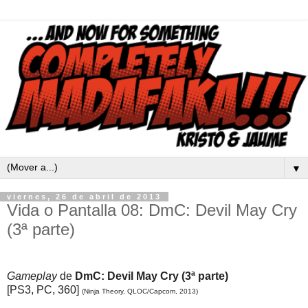
▼
viernes, 26 de abril de 2013
Vida o Pantalla 08: DmC: Devil May Cry
(3ª parte)
Gameplay
de
DmC: Devil May Cry (3ª parte)
[PS3, PC, 360]
(Ninja Theory, QLOC/Capcom, 2013)