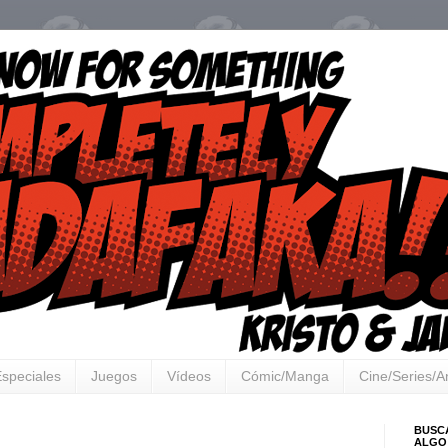
speciales
Juegos
Vídeos
Cómic/Manga
Cine/Series/
BUSC
ALGO