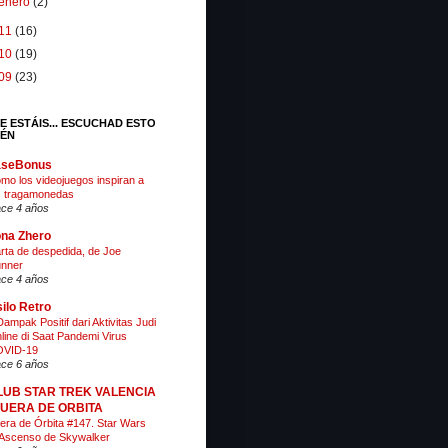
enero
(2)
11
(16)
10
(19)
09
(23)
E ESTÁIS... ESCUCHAD ESTO
IÉN
aseBonus
mo los videojuegos inspiran a
s tragamonedas
ce 4 años
na Zhero
rta de despedida, de Joe
nner
ce 4 años
ilo Retro
Dampak Positif dari Aktivitas Judi
line di Saat Pandemi Virus
VID-19
ce 6 años
LUB STAR TREK VALENCIA
 FUERA DE ORBITA
era de Órbita #147. Star Wars
 Ascenso de Skywalker