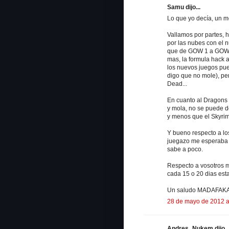
Samu dijo...
Lo que yo decía, un me
Vallamos por partes, h
por las nubes con el 
que de GOW 1 a GOW 2
mas, la formula hack
los nuevos juegos pue
digo que no mole), pe
Dead...
En cuanto al Dragons 
y mola, no se puede 
y menos que el Skyrim
Y bueno respecto a los
juegazo me esperaba m
sabe a poco.
Respecto a vosotros m
cada 15 o 20 dias est
Un saludo MADAFAK
28 de mayo de 2012 a
Andres_Nukem dijo..