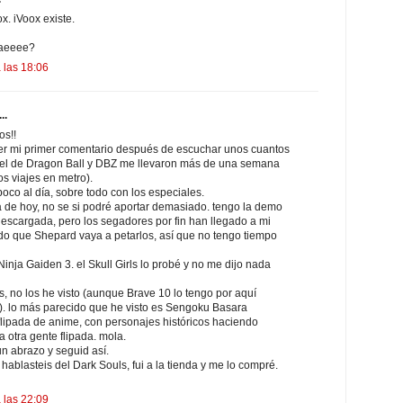
. iVoox existe.
aeeee?
 las 18:06
..
s!!
r mi primer comentario después de escuchar unos cuantos
 (el de Dragon Ball y DBZ me llevaron más de una semana
os viajes en metro).
oco al día, sobre todo con los especiales.
 de hoy, no se si podré aportar demasiado. tengo la demo
scargada, pero los segadores por fin han llegado a mi
o que Shepard vaya a petarlos, así que no tengo tiempo
inja Gaiden 3. el Skull Girls lo probé y no me dijo nada
, no los he visto (aunque Brave 10 lo tengo por aquí
. lo más parecido que he visto es Sengoku Basara
lipada de anime, con personajes históricos haciendo
a otra gente flipada. mola.
n abrazo y seguid así.
 hablasteis del Dark Souls, fui a la tienda y me lo compré.
 las 22:09