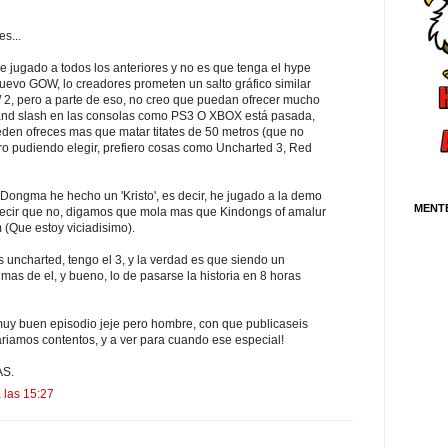
s...
e jugado a todos los anteriores y no es que tenga el hype
nuevo GOW, lo creadores prometen un salto gráfico similar
, pero a parte de eso, no creo que puedan ofrecer mucho
 and slash en las consolas como PS3 O XBOX está pasada,
den ofreces mas que matar titates de 50 metros (que no
ro pudiendo elegir, prefiero cosas como Uncharted 3, Red
Dongma he hecho un 'Kristo', es decir, he jugado a la demo
MENT
decir que no, digamos que mola mas que Kindongs of amalur
 (Que estoy viciadisimo).
 uncharted, tengo el 3, y la verdad es que siendo un
as de el, y bueno, lo de pasarse la historia en 8 horas
uy buen episodio jeje pero hombre, con que publicaseis
ariamos contentos, y a ver para cuando ese especial!
AS.
 las 15:27
.