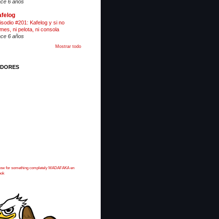
ce 6 años
felog
isodio #201: Kafelog y si no
mes, ni pelota, ni consola
ce 6 años
Mostrar todo
IDORES
 now for something completely MADAFAKA en
ook