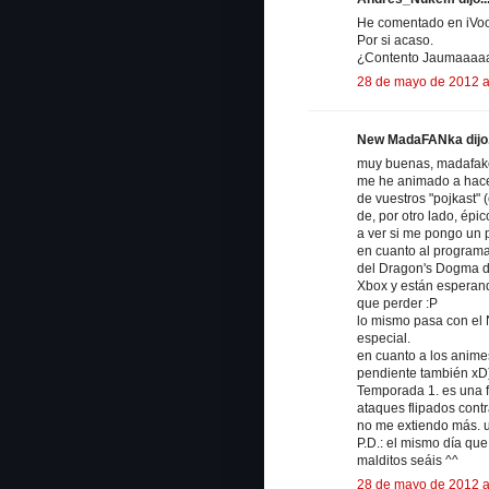
He comentado en iVoox
Por si acaso.
¿Contento Jaumaaaa
28 de mayo de 2012 a
New MadaFANka dijo.
muy buenas, madafako
me he animado a hace
de vuestros "pojkast"
de, por otro lado, épic
a ver si me pongo un p
en cuanto al programa
del Dragon's Dogma de
Xbox y están esperand
que perder :P
lo mismo pasa con el N
especial.
en cuanto a los animes
pendiente también xD)
Temporada 1. es una f
ataques flipados contr
no me extiendo más. u
P.D.: el mismo día que
malditos seáis ^^
28 de mayo de 2012 a