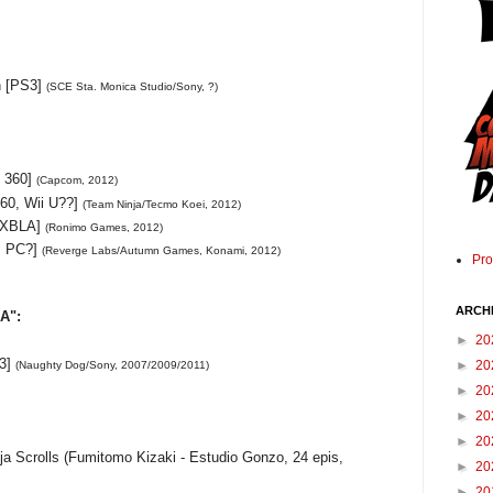
n [PS3]
(SCE Sta. Monica Studio/Sony, ?)
 360] 
(Capcom, 2012)
60, Wii U??] 
(Team Ninja/Tecmo Koei, 2012)
XBLA] 
(Ronimo Games, 2012) 
, PC?] 
(Reverge Labs/Autumn Games, Konami, 2012) 
Pr
ARCH
A":
►
20
S3]
►
20
(Naughty Dog/Sony, 2007/2009/2011)
►
20
►
20
►
20
ja Scrolls (Fumitomo Kizaki - Estudio Gonzo, 24 epis, 
►
20
►
20