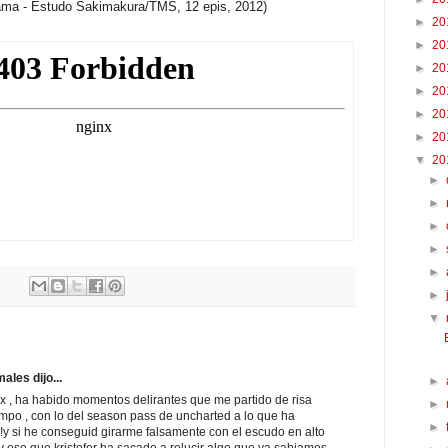
ama - Estudo Sakimakura/TMS, 12 epis, 2012)
►
20
►
20
►
20
►
20
►
20
►
20
▼
20
►
►
►
►
►
►
▼
les dijo...
►
 , ha habido momentos delirantes que me partido de risa
►
po , con lo del season pass de uncharted a lo que ha
►
!y si he conseguid girarme falsamente con el escudo en alto
 eso que kristofer ha sacado a relucir algo que ya sabiamos