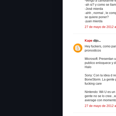
-vengo a cambiarme e
-ah si? y como se lla
-José mierda
-ahh , normal , le com
se quiere poner?
-juan mierda
27 de mayo de 2012 a
Kape
dijo...
Hey fuckers, como par
pronosticos
Microsoft: Presentan 
publico enloquece y di
Halo
Sony: Con la idea d re
BoneStorm. La gente p
fucking care
Nintendo: Wii U es un
gente no se lo cree...
average con momentos e
27 de mayo de 2012 a