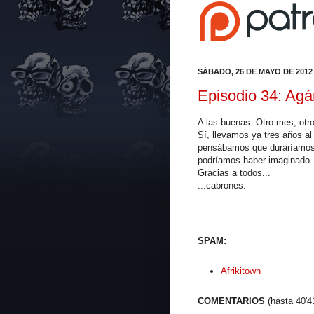
SÁBADO, 26 DE MAYO DE 2012
Episodio 34: Agá
A las buenas. Otro mes, otro
Sí, llevamos ya tres años al
pensábamos que duraríamos
podríamos haber imaginado.
Gracias a todos...
...cabrones.
SPAM:
Afrikitown
COMENTARIOS
(hasta 40'4