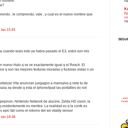
l nombre.
Ha
ma?
Ka
Ep
prendo , le comprendo, vale , y cual es el nuevo nombre que
co
Ha
 las 15:45
SEGU
a cuando leais esto ya habra pasado el E3, estos son mis
un nuevo Halo q se ve exactamente igual q el Reach. El
ce q son las mejores texturas moradas y fucksias vistas n un
vitalizar Vita anuncian juegagos a mansalva q riete tu de
asa xq desde q esta el iphone/ipad las portatiles do not
...and
 pepinon, Nintendo Network de alucine, Zelda HD osom, la
Faceb
xq evidentemente es mentira. La realidad es q la confe es
pic fail como el retorno del wii vitality sensor
 las 18:38