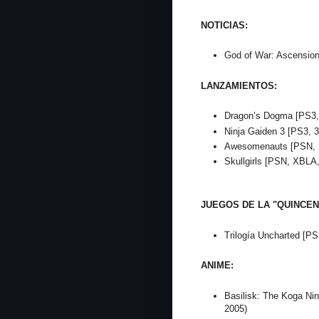
NOTICIAS:
God of War: Ascensio
LANZAMIENTOS:
Dragon’s Dogma [PS3,
Ninja Gaiden 3 [PS3, 3
Awesomenauts [PSN, 
Skullgirls [PSN, XBLA
JUEGOS DE LA "QUINCEN
Trilogía Uncharted [P
ANIME:
Basilisk: The Koga Nin
2005)