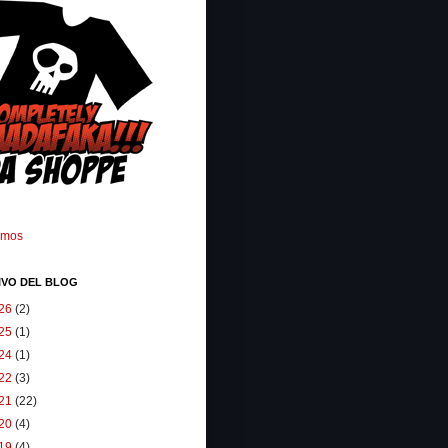
omos
IVO DEL BLOG
26
(2)
25
(1)
24
(1)
22
(3)
21
(22)
20
(4)
19
(4)