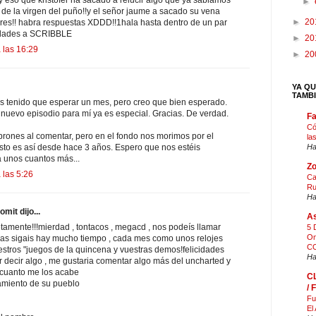
►
a de la virgen del puño!!y el señor jaume a sacado su vena
►
20
ores!! habra respuestas XDDD!!1hala hasta dentro de un par
idades a SCRIBBLE
►
20
 las 16:29
►
20
YA QU
TAMB
 tenido que esperar un mes, pero creo que bien esperado.
n nuevo episodio para mí ya es especial. Gracias. De verdad.
F
Có
ones al comentar, pero en el fondo nos morimos por el
la
Ha
esto es así desde hace 3 años. Espero que nos estéis
 unos cuantos más...
Zo
 las 5:26
Ca
Ru
Ha
mit dijo...
As
amente!!!mierdad , tontacos , megacd , nos podeís llamar
5 
On
tras sigais hay mucho tiempo , cada mes como unos relojes
CO
tros "juegos de la quincena y vuestras demos!felicidades
Ha
 decir algo , me gustaria comentar algo más del uncharted y
n cuanto me los acabe
C
tamiento de su pueblo
/
Fu
El