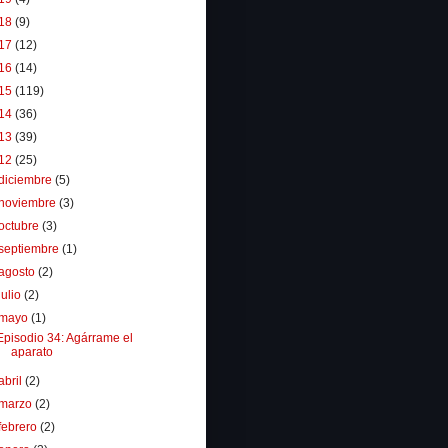
18
(9)
17
(12)
16
(14)
15
(119)
14
(36)
13
(39)
12
(25)
diciembre
(5)
noviembre
(3)
octubre
(3)
septiembre
(1)
agosto
(2)
julio
(2)
mayo
(1)
Episodio 34: Agárrame el
aparato
abril
(2)
marzo
(2)
febrero
(2)