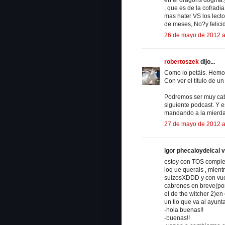
, que es de la cofradi
mas hater VS los lect
de meses, No?y felic
26 de mayo de 2012 a
robertoszek
dijo...
Como lo petáis. Hemos
Con ver el título de u
Podremos ser muy cabr
siguiente podcast. Y 
mandando a la mierda
27 de mayo de 2012 a
igor phecaloydeical vo
estoy con TOS complet
loq ue querais , mien
suizosXDDD y con vues
cabrones en breve(por
el de the witcher 2)e
un tio que va al ayun
-hola buenas!!
-buenas!!