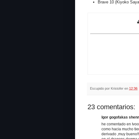
Brave 10 (Kiyoko Say
Escupido por
Kristofer
en
12:36
23 comentarios:
Igor gogofakas shenma
he comentado en Ivoox
como hacia mucho tiem
derivado ,muy bueno!!
en el dragons dogma.y