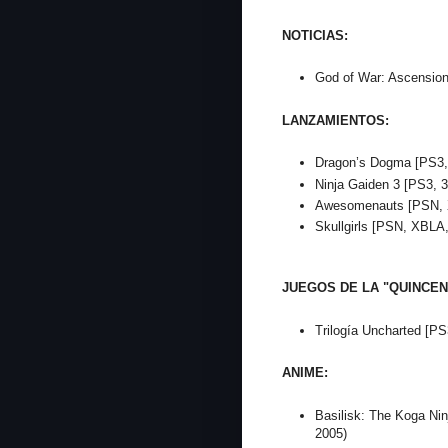
NOTICIAS:
God of War: Ascensio
LANZAMIENTOS:
Dragon’s Dogma [PS3,
Ninja Gaiden 3 [PS3, 3
Awesomenauts [PSN, 
Skullgirls [PSN, XBLA
JUEGOS DE LA "QUINCEN
Trilogía Uncharted [P
ANIME:
Basilisk: The Koga Nin
2005)