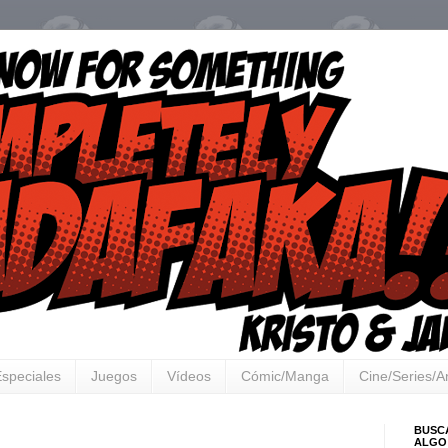
speciales
Juegos
Vídeos
Cómic/Manga
Cine/Series/
BUSC
ALGO