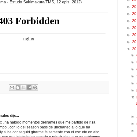
ama - Estudo Sakimakura/TMS, 12 epis, 2012)
►
20
►
20
►
20
►
20
►
20
►
20
▼
20
►
►
►
►
►
►
▼
les dijo...
►
 , ha habido momentos delirantes que me partido de risa
►
po , con lo del season pass de uncharted a lo que ha
►
!y si he conseguid girarme falsamente con el escudo en alto
 eso que kristofer ha sacado a relucir algo que ya sabiamos