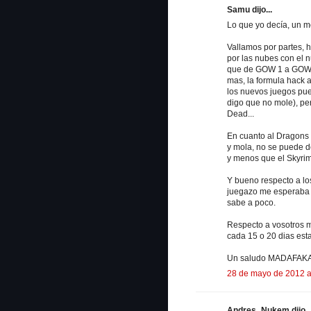
Samu dijo...
Lo que yo decía, un me
Vallamos por partes, h
por las nubes con el 
que de GOW 1 a GOW 2
mas, la formula hack
los nuevos juegos pue
digo que no mole), pe
Dead...
En cuanto al Dragons 
y mola, no se puede 
y menos que el Skyrim
Y bueno respecto a los
juegazo me esperaba m
sabe a poco.
Respecto a vosotros m
cada 15 o 20 dias est
Un saludo MADAFAK
28 de mayo de 2012 a
Andres_Nukem dijo..