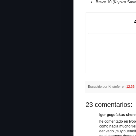
Brave 10 (Kiyoko Say
Escupido por
Kristofer
en
12:36
23 comentarios:
Igor gogofakas shenma
he comentado en Ivoox
como hacia mucho tiem
derivado ,muy bueno!!
en el dragons dogma.y