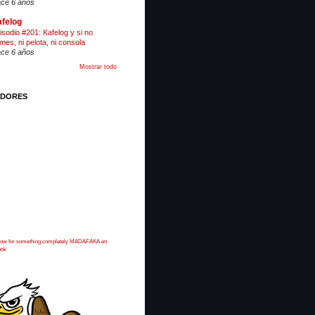
ce 6 años
felog
isodio #201: Kafelog y si no
mes, ni pelota, ni consola
ce 6 años
Mostrar todo
IDORES
 now for something completely MADAFAKA en
ook