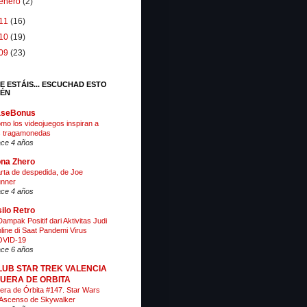
enero
(2)
11
(16)
10
(19)
09
(23)
E ESTÁIS... ESCUCHAD ESTO
IÉN
aseBonus
mo los videojuegos inspiran a
s tragamonedas
ce 4 años
na Zhero
rta de despedida, de Joe
nner
ce 4 años
ilo Retro
Dampak Positif dari Aktivitas Judi
line di Saat Pandemi Virus
VID-19
ce 6 años
LUB STAR TREK VALENCIA
 FUERA DE ORBITA
era de Órbita #147. Star Wars
 Ascenso de Skywalker