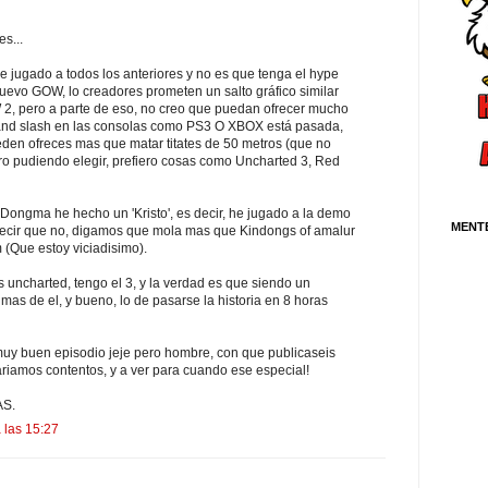
s...
e jugado a todos los anteriores y no es que tenga el hype
nuevo GOW, lo creadores prometen un salto gráfico similar
, pero a parte de eso, no creo que puedan ofrecer mucho
 and slash en las consolas como PS3 O XBOX está pasada,
den ofreces mas que matar titates de 50 metros (que no
ro pudiendo elegir, prefiero cosas como Uncharted 3, Red
Dongma he hecho un 'Kristo', es decir, he jugado a la demo
MENT
decir que no, digamos que mola mas que Kindongs of amalur
 (Que estoy viciadisimo).
 uncharted, tengo el 3, y la verdad es que siendo un
as de el, y bueno, lo de pasarse la historia en 8 horas
uy buen episodio jeje pero hombre, con que publicaseis
ariamos contentos, y a ver para cuando ese especial!
AS.
 las 15:27
.