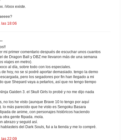
. iVoox existe.
aeeee?
 las 18:06
..
s!!
r mi primer comentario después de escuchar unos cuantos
 (el de Dragon Ball y DBZ me llevaron más de una semana
os viajes en metro).
oco al día, sobre todo con los especiales.
 de hoy, no se si podré aportar demasiado. tengo la demo
scargada, pero los segadores por fin han llegado a mi
o que Shepard vaya a petarlos, así que no tengo tiempo
inja Gaiden 3. el Skull Girls lo probé y no me dijo nada
, no los he visto (aunque Brave 10 lo tengo por aquí
. lo más parecido que he visto es Sengoku Basara
lipada de anime, con personajes históricos haciendo
a otra gente flipada. mola.
n abrazo y seguid así.
 hablasteis del Dark Souls, fui a la tienda y me lo compré.
 las 22:09