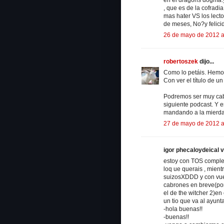
, que es de la cofradi
mas hater VS los lect
de meses, No?y felic
26 de mayo de 2012 a
robertoszek
dijo...
Como lo petáis. Hemos
Con ver el título de u
Podremos ser muy cabr
siguiente podcast. Y 
mandando a la mierda
27 de mayo de 2012 a
igor phecaloydeical vo
estoy con TOS complet
loq ue querais , mien
suizosXDDD y con vues
cabrones en breve(por
el de the witcher 2)e
un tio que va al ayun
-hola buenas!!
-buenas!!