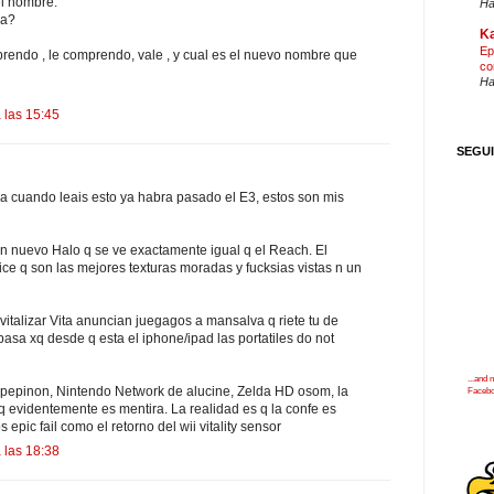
l nombre.
Ha
ma?
Ka
Ep
prendo , le comprendo, vale , y cual es el nuevo nombre que
co
Ha
 las 15:45
SEGU
a cuando leais esto ya habra pasado el E3, estos son mis
un nuevo Halo q se ve exactamente igual q el Reach. El
ce q son las mejores texturas moradas y fucksias vistas n un
vitalizar Vita anuncian juegagos a mansalva q riete tu de
asa xq desde q esta el iphone/ipad las portatiles do not
...and
 pepinon, Nintendo Network de alucine, Zelda HD osom, la
Faceb
xq evidentemente es mentira. La realidad es q la confe es
pic fail como el retorno del wii vitality sensor
 las 18:38