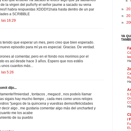
►
a de la virgen del puño!!y el señor jaume a sacado su vena
►
20
ores!! habra respuestas XDDD!!1hala hasta dentro de un par
idades a SCRIBBLE
►
20
 las 16:29
►
20
YA QU
TAMB
 tenido que esperar un mes, pero creo que bien esperado.
n nuevo episodio para mí ya es especial. Gracias. De verdad.
F
Có
ones al comentar, pero en el fondo nos morimos por el
la
Ha
esto es así desde hace 3 años. Espero que nos estéis
 unos cuantos más...
Zo
 las 5:26
Ca
Ru
Ha
mit dijo...
As
amente!!!mierdad , tontacos , megacd , nos podeís llamar
5 
On
tras sigais hay mucho tiempo , cada mes como unos relojes
CO
tros "juegos de la quincena y vuestras demos!felicidades
Ha
 decir algo , me gustaria comentar algo más del uncharted y
n cuanto me los acabe
C
tamiento de su pueblo
/
Fu
El