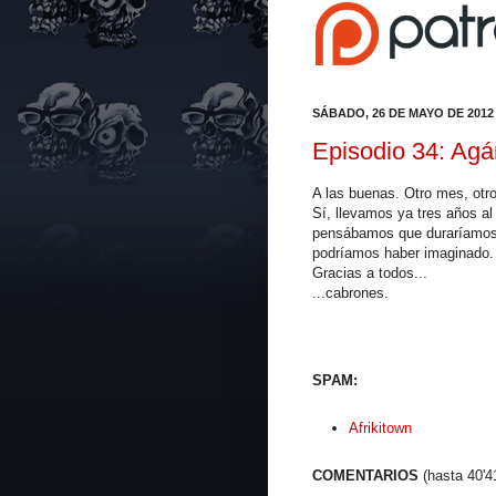
SÁBADO, 26 DE MAYO DE 2012
Episodio 34: Agá
A las buenas. Otro mes, otro
Sí, llevamos ya tres años al
pensábamos que duraríamos
podríamos haber imaginado.
Gracias a todos...
...cabrones.
SPAM:
Afrikitown
COMENTARIOS
(hasta 40'4