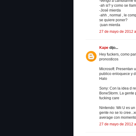
-vengo a cambiarme e
-ah si? y como se lla
-José mierda
-ahh , normal , le com
se quiere poner?
-juan mierda
27 de mayo de 2012 a
Kape
dijo...
Hey fuckers, como par
pronosticos
Microsoft: Presentan 
publico enloquece y di
Halo
Sony: Con la idea d re
BoneStorm. La gente p
fucking care
Nintendo: Wii U es un
gente no se lo cree...
average con momentos e
27 de mayo de 2012 a