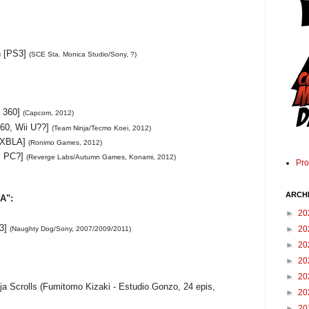
n [PS3]
(SCE Sta. Monica Studio/Sony, ?)
 360] 
(Capcom, 2012)
60, Wii U??] 
(Team Ninja/Tecmo Koei, 2012)
XBLA] 
(Ronimo Games, 2012) 
, PC?] 
(Reverge Labs/Autumn Games, Konami, 2012) 
Pr
ARCH
A":
►
20
S3]
►
20
(Naughty Dog/Sony, 2007/2009/2011)
►
20
►
20
►
20
ja Scrolls (Fumitomo Kizaki - Estudio Gonzo, 24 epis, 
►
20
►
20