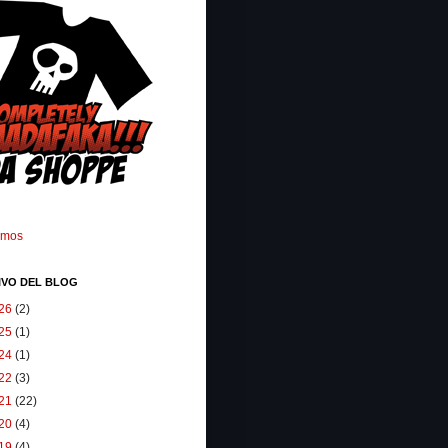
omos
IVO DEL BLOG
26
(2)
25
(1)
24
(1)
22
(3)
21
(22)
20
(4)
19
(4)