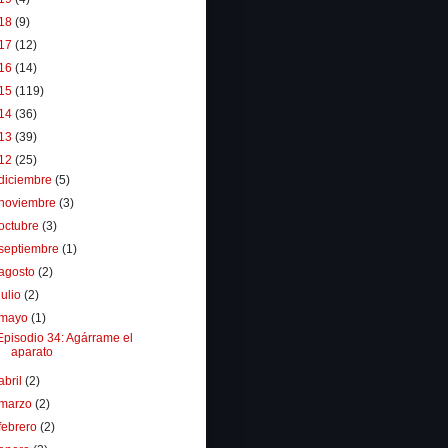
18
(9)
17
(12)
16
(14)
15
(119)
14
(36)
13
(39)
12
(25)
diciembre
(5)
noviembre
(3)
octubre
(3)
septiembre
(1)
agosto
(2)
julio
(2)
mayo
(1)
Episodio 34: Agárrame el
aparato
abril
(2)
marzo
(2)
febrero
(2)