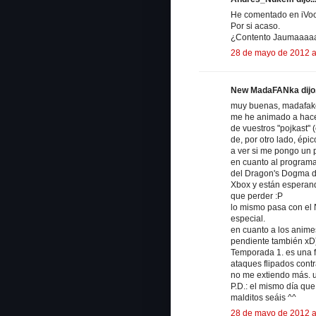
He comentado en iVoox
Por si acaso.
¿Contento Jaumaaaa
28 de mayo de 2012 a
New MadaFANka dijo.
muy buenas, madafako
me he animado a hace
de vuestros "pojkast"
de, por otro lado, épic
a ver si me pongo un p
en cuanto al programa
del Dragon's Dogma de
Xbox y están esperand
que perder :P
lo mismo pasa con el N
especial.
en cuanto a los animes
pendiente también xD)
Temporada 1. es una f
ataques flipados contr
no me extiendo más. u
P.D.: el mismo día que
malditos seáis ^^
28 de mayo de 2012 a