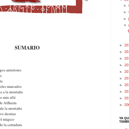
►
►
►
▼
►
20
SUMARIO
►
20
►
20
►
20
gos anteriores
►
20
go
►
20
ra
►
20
boles marcados
a a la montaña
►
20
o más allá
►
20
de Alfheim
►
20
 de la montaña
vo destino
YA QU
el mágico
TAMB
e la cerradura