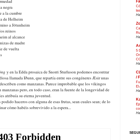
ermedad
F
Có
a negra
la
e a la cumbre
Ha
ga de Helheim
Zo
amino a Jötunheim
Ca
los reinos
Ru
eim al alcance
Ha
nizas de madre
As
je de vuelta
5 
es
On
CO
Ha
öng
y en la Edda prosaica de Snorri Sturluson podemos encontrar
C
/
 diosa llamada Iðunn, que repartía entre sus congéneres Æsir unas
Fu
s describen como manzanas. Parece improbable que los vikingos
El
 manzanas pero, en todo caso, eran la fuente de la longevidad de
Ha
les atribuía su eterna juventud.
Ka
podido haceros con alguna de esas frutas, sean cuales sean; de lo
Ep
nar cómo habéis sobrevivido a la espera...
co
Ha
SEGU