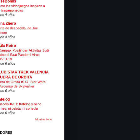
aseBonus
mo los videojuegos inspiran a
s tragamonedas
ce 4 años
na Zhero
rta de despedida, de Joe
nner
ce 4 años
ilo Retro
Dampak Positif dari Aktivitas Judi
line di Saat Pandemi Virus
VID-19
ce 6 años
LUB STAR TREK VALENCIA
 FUERA DE ORBITA
era de Órbita #147. Star Wars
 Ascenso de Skywalker
ce 6 años
felog
isodio #201: Kafelog y si no
mes, ni pelota, ni consola
ce 6 años
Mostrar todo
IDORES