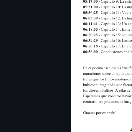
05:17:00 -
Capítulo 9: La enf
05:31:00 -
Capítulo 10: La run
05:56:25 -
Capítulo 11: Vuelv
06:03:39 -
Capítulo 12: La fu
06:11:41 -
Capítulo 13: Un c
06:18:55 -
Capítulo 14: Entre 
06:20:25 -
Capítulo 15: Jötunh
06:39:29 -
Capítulo 16: Las ce
06:50:18 -
Capítulo 17: El via
06:56:00 -
Conclusiones final
En el poema escáldico
Haustl
narraciones sobre el rapto una
frutas que los libros moderno
hubiesen imaginado que fueran
los dioses nórdicos. A ellas se 
Esperamos que vosotros hayáis 
contrario, no podemos ni imagi
Gracias por estar ahí.