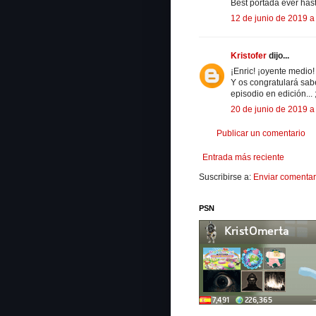
Best portada ever hast
12 de junio de 2019 a 
Kristofer
dijo...
¡Enric! ¡oyente medio
Y os congratulará sab
episodio en edición... 
20 de junio de 2019 a
Publicar un comentario
Entrada más reciente
Suscribirse a:
Enviar comentar
PSN