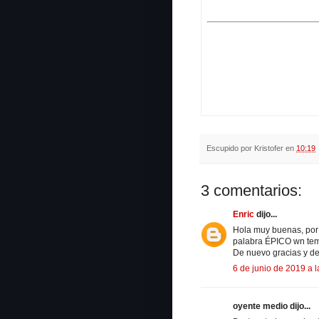
Escupido por
Kristofer
en
10:19
3 comentarios:
Enric
dijo...
Hola muy buenas, por 
palabra ÉPICO wn tem
De nuevo gracias y dec
6 de junio de 2019 a l
oyente medio dijo...