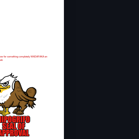
 now for something completely MADAFAKA en
ook