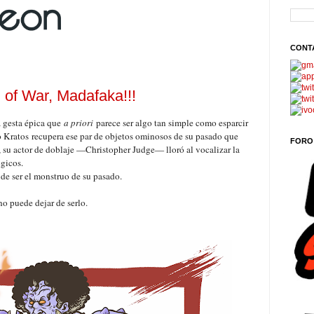
CONT
 of War, Madafaka!!!
 gesta épica que
a priori
parece ser algo tan simple como esparcir
do Kratos
recupera ese par de objetos ominosos de su pasado que
FORO
, su actor de doblaje —Christopher Judge— lloró al vocalizar la
ógicos.
de ser el monstruo de su pasado.
 no puede dejar de serlo.