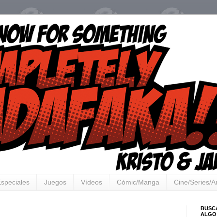
speciales
Juegos
Vídeos
Cómic/Manga
Cine/Series/
BUSC
ALGO