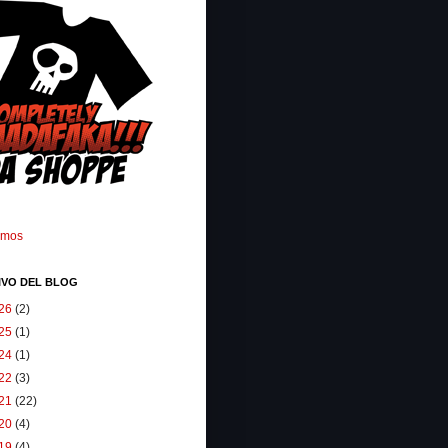
omos
IVO DEL BLOG
26
(2)
25
(1)
24
(1)
22
(3)
21
(22)
20
(4)
19
(4)