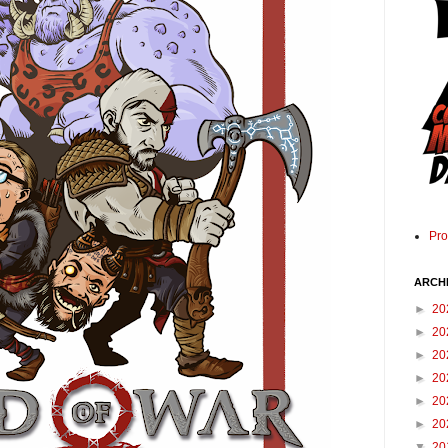
Pr
ARCH
►
20
►
20
►
20
►
20
►
20
►
20
▼
20