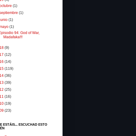
octubre
(1)
septiembre
(1)
junio
(1)
mayo
(1)
Episodio 94: God of War,
Madafaka!!!
18
(9)
17
(12)
16
(14)
15
(119)
14
(36)
13
(39)
12
(25)
11
(16)
10
(19)
09
(23)
E ESTÁIS... ESCUCHAD ESTO
IÉN