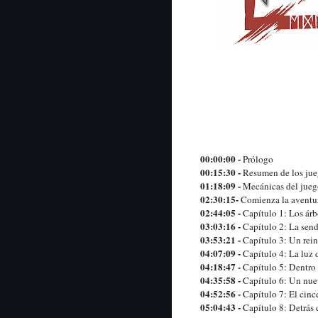
00:00:00
-
Prólogo
00:15:30 -
Resumen de los jue
01:18:09 -
Mecánicas del jue
02:30:15-
Comienza la aventu
02:44:05 -
Capítulo 1: Los ár
03:03:16 -
Capítulo 2: La send
03:53:21 -
Capítulo 3: Un rein
04:07:09 -
Capítulo 4: La luz 
04:18:47 -
Capítulo 5: Dentro
04:35:58 -
Capítulo 6: Un nue
04:52:56 -
Capítulo 7: El cinc
05:04:43 -
Capítulo 8: Detrás d