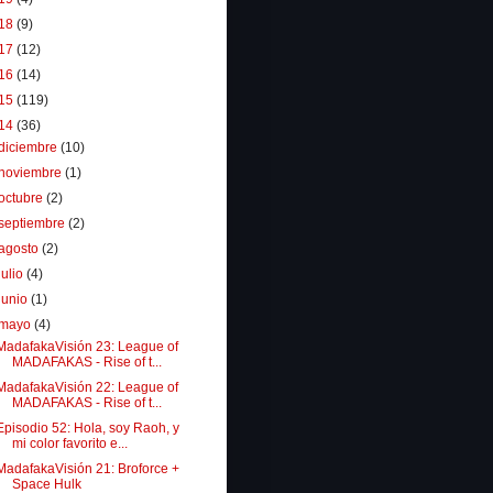
18
(9)
17
(12)
16
(14)
15
(119)
14
(36)
diciembre
(10)
noviembre
(1)
octubre
(2)
septiembre
(2)
agosto
(2)
julio
(4)
junio
(1)
mayo
(4)
MadafakaVisión 23: League of
MADAFAKAS - Rise of t...
MadafakaVisión 22: League of
MADAFAKAS - Rise of t...
Episodio 52: Hola, soy Raoh, y
mi color favorito e...
MadafakaVisión 21: Broforce +
Space Hulk