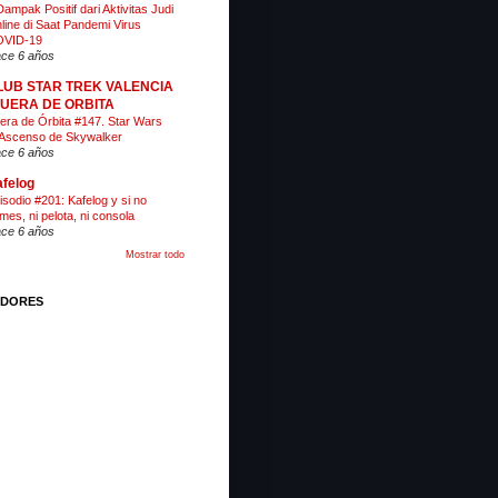
Dampak Positif dari Aktivitas Judi
line di Saat Pandemi Virus
VID-19
ce 6 años
LUB STAR TREK VALENCIA
 FUERA DE ORBITA
era de Órbita #147. Star Wars
 Ascenso de Skywalker
ce 6 años
felog
isodio #201: Kafelog y si no
mes, ni pelota, ni consola
ce 6 años
Mostrar todo
IDORES