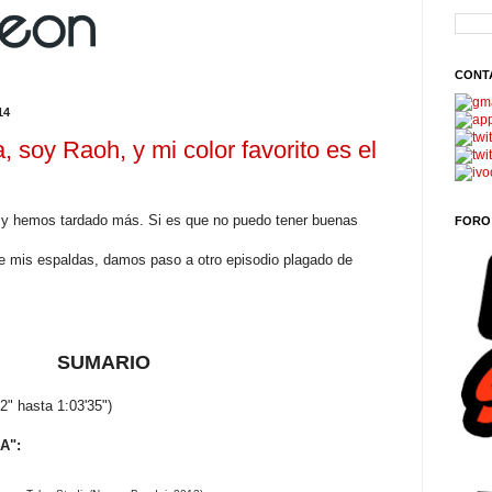
CONT
14
, soy Raoh, y mi color favorito es el
 y hemos tardado más. Si es que no puedo tener buenas
FORO
 mis espaldas, damos paso a otro episodio plagado de
SUMARIO
2" hasta 1:03'35")
A":