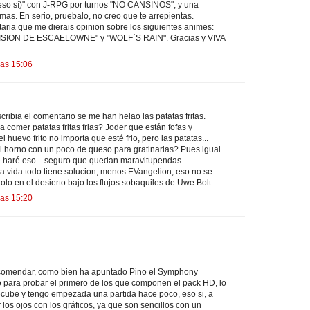
 eso sí)" con J-RPG por turnos "NO CANSINOS", y una
imas. En serio, pruebalo, no creo que te arrepientas.
aria que me dierais opinion sobre los siguientes animes:
ISION DE ESCAELOWNE" y "WOLF´S RAIN". Gracias y VIVA
las 15:06
cribia el comentario se me han helao las patatas fritas.
 comer patatas fritas frias? Joder que están fofas y
 huevo frito no importa que esté frio, pero las patatas...
al horno con un poco de queso para gratinarlas? Pues igual
e haré eso... seguro que quedan maravitupendas.
 vida todo tiene solucion, menos EVangelion, eso no se
olo en el desierto bajo los flujos sobaquiles de Uwe Bolt.
las 15:20
comendar, como bien ha apuntado Pino el Symphony
o para probar el primero de los que componen el pack HD, lo
ube y tengo empezada una partida hace poco, eso si, a
r los ojos con los gráficos, ya que son sencillos con un