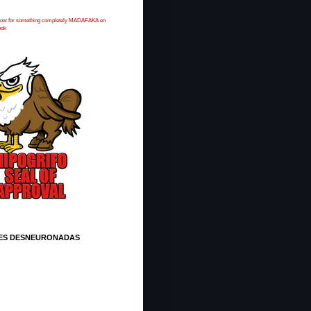
 now for something completely MADAFAKA en
ook
ES DESNEURONADAS