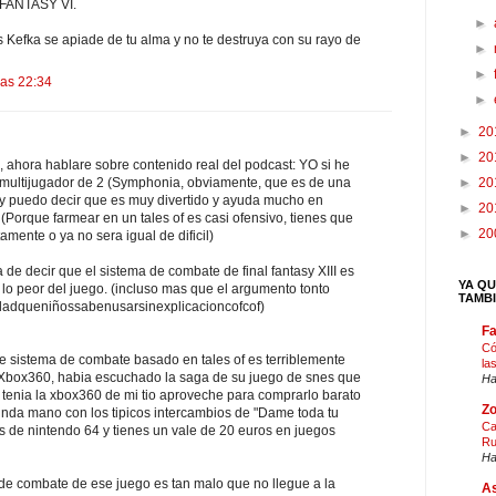
FANTASY VI.
►
s Kefka se apiade de tu alma y no te destruya con su rayo de
►
►
las 22:34
►
►
20
►
20
, ahora hablare sobre contenido real del podcast: YO si he
►
20
 multijugador de 2 (Symphonia, obviamente, que es de una
y puedo decir que es muy divertido y ayuda mucho en
►
20
(Porque farmear en un tales of es casi ofensivo, tienes que
►
20
amente o ya no sera igual de dificil)
a de decir que el sistema de combate de final fantasy XIII es
YA QU
s lo peor del juego. (incluso mas que el argumento tonto
TAMB
dadqueniñossabenusarsinexplicacioncofcof)
F
Có
ue sistema de combate basado en tales of es terriblemente
la
Xbox360, habia escuchado la saga de su juego de snes que
Ha
 tenia la xbox360 de mi tio aproveche para comprarlo barato
Zo
nda mano con los tipicos intercambios de "Dame toda tu
Ca
s de nintendo 64 y tienes un vale de 20 euros en juegos
Ru
Ha
a de combate de ese juego es tan malo que no llegue a la
As