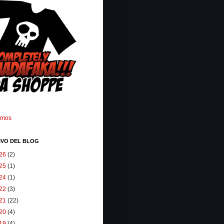
omos
IVO DEL BLOG
26
(2)
25
(1)
24
(1)
22
(3)
21
(22)
20
(4)
19
(4)