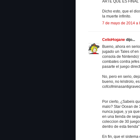
ARTE QUE ES FINAL 
Dicho esto, que el dio
la muerte infinito.
7 de mayo de 2014 a 
CelioHogane
dijo...
Bueno, ahora en serio
jugado un Tales of en
consola de Nintendo) 
combates contra jefes 
pasarte el juego direct
No, pero en serio, dej
bueno, no kristrolo, e
cofcofminasantigrave
Por cierto, ¿Sabeis q
malo? Star Ocean de 
nunca jugue, y ya que
en una tienda de segu
coleccion de 30 juego
dentro de esta tienda"
En fin, que el sistem