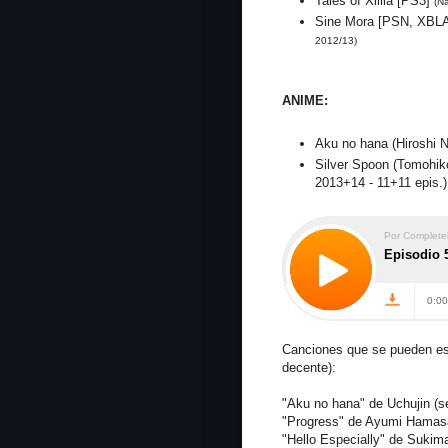
Tales of Xillia [PS3]
(N
Sine Mora [PSN, XBLA
2012/13)
ANIME:
Aku no hana (Hiroshi N
Silver Spoon (Tomohiko
2013+14 - 11+11 epis.
Canciones que se pueden esc
decente):
"Aku no hana" de Uchujin (s
"Progress" de Ayumi Hamasaki
"Hello Especially" de Sukim