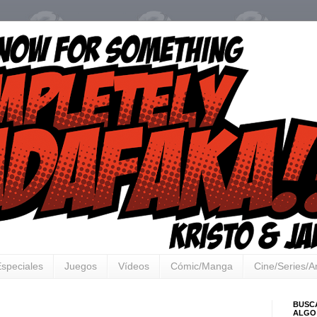
speciales
Juegos
Vídeos
Cómic/Manga
Cine/Series/
BUSC
ALGO