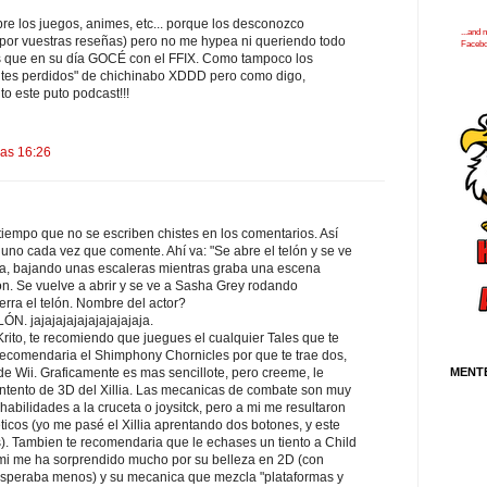
re los juegos, animes, etc... porque los desconozco
...and
por vuestras reseñas) pero no me hypea ni queriendo todo
Faceb
 que en su día GOCÉ con el FFIX. Como tampoco los
tes perdidos" de chichinabo XDDD pero como digo,
to este puto podcast!!!
las 16:26
iempo que no se escriben chistes en los comentarios. Así
r uno cada vez que comente. Ahí va: "Se abre el telón y se ve
a, bajando unas escaleras mientras graba una escena
lón. Se vuelve a abrir y se ve a Sasha Grey rodando
erra el telón. Nombre del actor?
. jajajajajajajajajajaja.
 Krito, te recomiendo que juegues el cualquier Tales que te
 recomendaria el Shimphony Chornicles por que te trae dos,
MENT
e Wii. Graficamente es mas sencillote, pero creeme, le
intento de 3D del Xillia. Las mecanicas de combate son muy
abilidades a la cruceta o joysitck, pero a mi me resultaron
icos (yo me pasé el Xillia aprentando dos botones, y este
. Tambien te recomendaria que le echases un tiento a Child
 mi me ha sorprendido mucho por su belleza en 2D (con
speraba menos) y su mecanica que mezcla "plataformas y