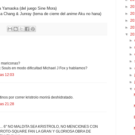
►
20
ira Yamaoka
(del juego Sine Mora)
►
20
sa Chang & Junray (tema de cierre del
anime
Aku no hana)
►
20
►
20
▼
20
►
►
►
►
d, mariconas?
►
k Souls en modo dificultad Michael J Fox y hablamos?
las 12:03
►
►
▼
inos por correr kristrolo morirá deshidratado.
las 21:28
omo... 6" NO MALDITA SEA KRISTROLO, NO MENCIONES CON
PROTO-SQUARE FAN LA GRAN Y GLORIOSA OBRA DE