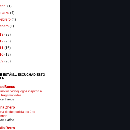
abril
(1)
marzo
(4)
febrero
(4)
enero
(1)
13
(39)
12
(25)
11
(16)
10
(19)
09
(23)
E ESTÁIS... ESCUCHAD ESTO
IÉN
aseBonus
mo los videojuegos inspiran a
s tragamonedas
ce 4 años
na Zhero
rta de despedida, de Joe
nner
ce 4 años
ilo Retro