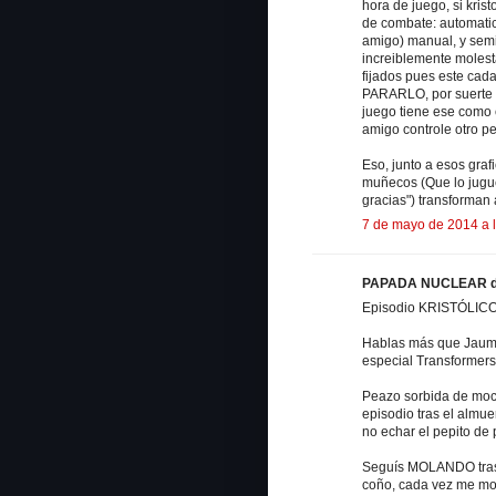
hora de juego, si krist
de combate: automatic
amigo) manual, y semi
increiblemente molest
fijados pues este c
PARARLO, por suerte e
juego tiene ese como
amigo controle otro p
Eso, junto a esos gra
muñecos (Que lo jugue 
gracias") transforman
7 de mayo de 2014 a 
PAPADA NUCLEAR dij
Episodio KRISTÓLICO e
Hablas más que Jaume.
especial Transformer
Peazo sorbida de moc
episodio tras el almu
no echar el pepito de
Seguís MOLANDO tras 
coño, cada vez me m