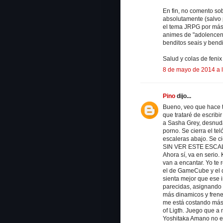
En fin, no comento sob
absolutamente (salvo 
el tema JRPG por más
animes de "adolencen
benditos seais y bendi
Salud y colas de fenix
8 de mayo de 2014 a 
Pino
dijo...
Bueno, veo que hace t
que trataré de escribi
a Sasha Grey, desnud
porno. Se cierra el te
escaleras abajo. Se ci
SIN VER ESTE ESCALÓN
Ahora sí, va en serio.
van a encantar. Yo te
el de GameCube y el d
sienta mejor que ese 
parecidas, asignando h
más dinamicos y frenet
me está costando más)
of Ligth. Juego que a
Yoshitaka Amano no e