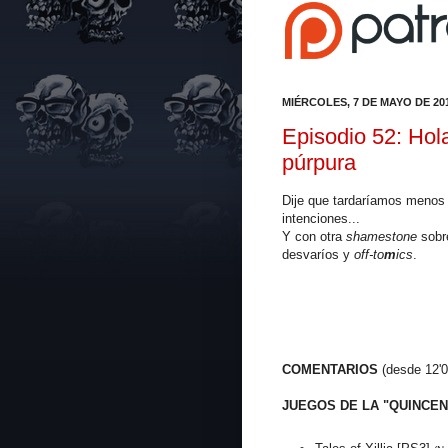
MIÉRCOLES, 7 DE MAYO DE 20
Episodio 52: Hola
púrpura
Dije que tardaríamos menos
intenciones...
Y con otra
shamestone
sobre
desvaríos y
off-to
m
ics
.
COMENTARIOS
(desde 12'0
JUEGOS DE LA "QUINCEN