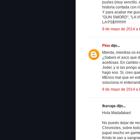
puzles (muy sencillo,
historia contada con r
Y para acabar me gust
"GUN SWORD", "LA V
LA PS$!!!!!!!!!!!!
9 de mayo de 2014 a 
Pino
dijo...
Mierda, mientras os es
¿Sabeis el asco que da
aceitosas. En cambio el
Joder, y si las pongo 
hago eso. Sí, creo qu
MEnos mal que en esta
soluciona ni enterrand
9 de mayo de 2014 a 
Ikaruga dijo...
Hola Madafakas!
No puedo dejar de re
Chronicles, sobre tod
jugué mucho en gamec
Kristo le van a sangra