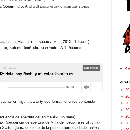
amco Tales Studio/Namco-Bandai, 2013)
, Steam, iOS, Android]
(Digital Reality, Grasshopper Studios,
agahama, Aki Itami - Estudio Zexcs, 2013 - 13 epis.)
 Ito, Kotomi Deai/Taku Kishimoto - A-1 Pictures,
)
Pr
ARCH
►
20
►
20
uchar en alguna parte (y que forman el único contenido
►
20
►
20
►
20
ecuencia de apertura del
anime
Aku no hana)
 (secuencia de apertura de Milla del juego Tales of Xillia)
►
20
a Switch (tema de cierre de la primera temporada del
anime
►
20