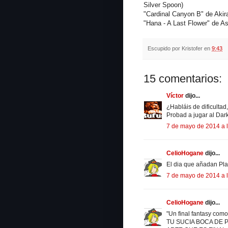
Silver Spoon)
"Cardinal Canyon B" de Ak
"Hana - A Last Flower" de A
Escupido por
Kristofer
en
9:43
15 comentarios:
Víctor
dijo...
¿Habláis de dificulta
Probad a jugar al Dar
7 de mayo de 2014 a 
CelioHogane
dijo...
El dia que añadan Plat
7 de mayo de 2014 a 
CelioHogane
dijo...
"Un final fantasy c
TU SUCIA BOCA DE 