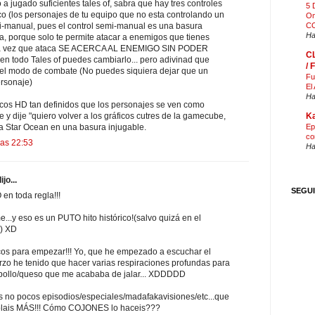
o a jugado suficientes tales of, sabra que hay tres controles
5 
o (los personajes de tu equipo que no esta controlando un
On
CO
-manual, pues el control semi-manual es una basura
Ha
a, porque solo te permite atacar a enemigos que tienes
ada vez que ataca SE ACERCA AL ENEMIGO SIN PODER
C
n todo Tales of puedes cambiarlo... pero adivinad que
/
 el modo de combate (No puedes siquiera dejar que un
Fu
ersonaje)
El
Ha
ficos HD tan definidos que los personajes se ven como
Ka
y dije "quiero volver a los gráficos cutres de la gamecube,
Ep
 a Star Ocean en una basura injugable.
co
las 22:53
Ha
o...
SEGU
n toda regla!!!
..y eso es un PUTO hito histórico!(salvo quizá en el
s) XD
os para empezar!!! Yo, que he empezado a escuchar el
erzo he tenido que hacer varias respiraciones profundas para
 pollo/queso que me acababa de jalar... XDDDDD
no pocos episodios/especiales/madafakavisiones/etc...que
olais MÁS!!! Cómo COJONES lo haceis???