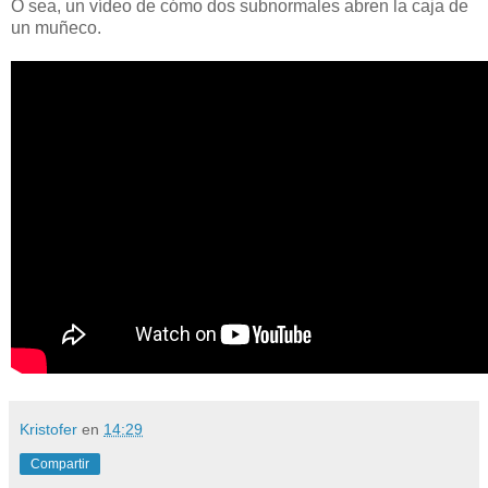
O sea, un vídeo de cómo dos subnormales abren la caja de
un muñeco.
Kristofer
en
14:29
Compartir