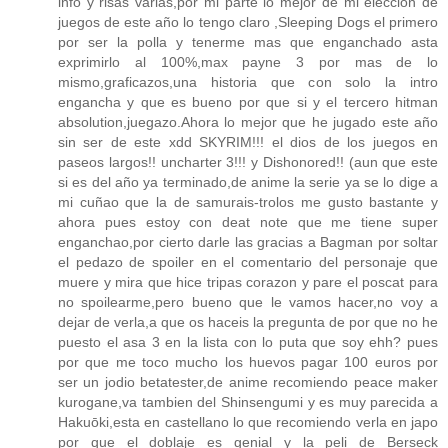
info y risas varias,por mi parte lo mejor de mi eleccion de
juegos de este año lo tengo claro ,Sleeping Dogs el primero
por ser la polla y tenerme mas que enganchado asta
exprimirlo al 100%,max payne 3 por mas de lo
mismo,graficazos,una historia que con solo la intro
engancha y que es bueno por que si y el tercero hitman
absolution,juegazo.Ahora lo mejor que he jugado este año
sin ser de este xdd SKYRIM!!! el dios de los juegos en
paseos largos!! uncharter 3!!! y Dishonored!! (aun que este
si es del año ya terminado,de anime la serie ya se lo dige a
mi cuñao que la de samurais-trolos me gusto bastante y
ahora pues estoy con deat note que me tiene super
enganchao,por cierto darle las gracias a Bagman por soltar
el pedazo de spoiler en el comentario del personaje que
muere y mira que hice tripas corazon y pare el poscat para
no spoilearme,pero bueno que le vamos hacer,no voy a
dejar de verla,a que os haceis la pregunta de por que no he
puesto el asa 3 en la lista con lo puta que soy ehh? pues
por que me toco mucho los huevos pagar 100 euros por
ser un jodio betatester,de anime recomiendo peace maker
kurogane,va tambien del Shinsengumi y es muy parecida a
Hakuōki,esta en castellano lo que recomiendo verla en japo
por que el doblaje es genial y la peli de Berseck