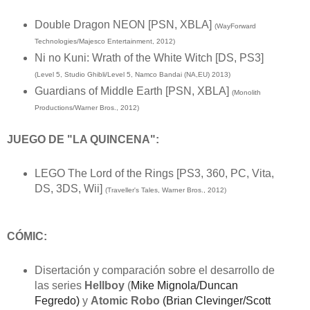
Double Dragon NEON [PSN, XBLA]
(WayForward
Technologies/Majesco Entertainment, 2012)
Ni no Kuni: Wrath of the White Witch [DS, PS3]
(Level 5, Studio Ghibli/Level 5, Namco Bandai (NA,EU) 2013)
Guardians of Middle Earth [PSN, XBLA]
(Monolith
Productions/Warner Bros., 2012)
JUEGO DE "LA QUINCENA":
LEGO The Lord of the Rings [PS3, 360, PC, Vita,
DS, 3DS, Wii]
(Traveller's Tales, Warner Bros., 2012)
CÓMIC:
Disertación y comparación sobre el desarrollo de
las series
Hellboy
(
Mike Mignola/Duncan
Fegredo)
y
Atomic Robo
(Brian Clevinger/Scott