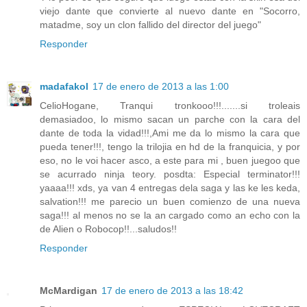
viejo dante que convierte al nuevo dante en "Socorro,
matadme, soy un clon fallido del director del juego"
Responder
madafakol
17 de enero de 2013 a las 1:00
CelioHogane, Tranqui tronkooo!!!.......si troleais
demasiadoo, lo mismo sacan un parche con la cara del
dante de toda la vidad!!!,Ami me da lo mismo la cara que
pueda tener!!!, tengo la trilojia en hd de la franquicia, y por
eso, no le voi hacer asco, a este para mi , buen juegoo que
se acurrado ninja teory. posdta: Especial terminator!!!
yaaaa!!! xds, ya van 4 entregas dela saga y las ke les keda,
salvation!!! me parecio un buen comienzo de una nueva
saga!!! al menos no se la an cargado como an echo con la
de Alien o Robocop!!...saludos!!
Responder
McMardigan
17 de enero de 2013 a las 18:42