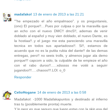
madafakol
13 de enero de 2013 a las 21:21
""he empezado el año empalmaoo". y os preguntareis,
(ono) El porque!!....Pues por culpaa o por la maravilla que
an echo con el nuevo DMC!! dmc5!!, ademas de venir
doblado al español y muy vien doblado, el nuevo Dante, es
la hostiaa!!..y el juego me esta pareciendo una maravilla
tecnica en todos sus apartadosss!!. Si!!, estamos de
acuerdo que no es la putita rubia del dante!! de las demas
entregas, pero!! no seeis trolls, y almenos jugar ala demo
porque!!! capcom a sido, la culpable de ke empieze el año
con el rabo duroo!!......xdsssss me voiiiii a seguirr
jugandoo!!!.....chaooo!!!.LOl. o_0
Responder
CelioHogane
14 de enero de 2013 a las 0:58
Madafakol: -1000 Madafakapuntos y destinado al infierno
tras tu (posiblemente pronta) muerte.
Y lo peor es que seguro que luego estas con la skin esa del