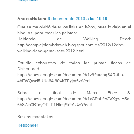
AndresNukem
9 de enero de 2013 a las 19:19
Que se me olvidó dejar los links en iVoox, pues lo dejo en el
blog, así para tocar las pelotas:
Hablando de Walking Dead:
http://complejolambdaweb.blogspot.com.es/2012/12/the-
walking-dead-game-soty-2012.html
Estudio exhaustivo de todos los puntos flacos de
Dishonored:
https://docs.google.com/document/d/1z99utghqS4R-fLo-
4hFWQwcl5UNo64I904hTFyjm6vA/edit
Sobre el final de Mass Effec 3:
https://docs.google.com/document/d/1xCPhL9VJVXgwfH5x
6h8Wn0BToyOFLF1HfmjSk9Ax4xY/edit
Besitos madafakas
Responder