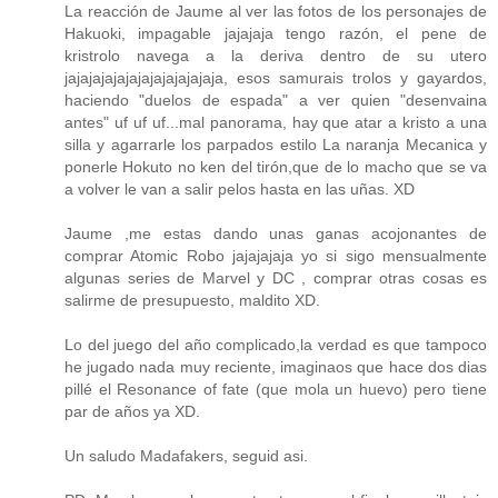
La reacción de Jaume al ver las fotos de los personajes de
Hakuoki, impagable jajajaja tengo razón, el pene de
kristrolo navega a la deriva dentro de su utero
jajajajajajajajajajajajaja, esos samurais trolos y gayardos,
haciendo "duelos de espada" a ver quien "desenvaina
antes" uf uf uf...mal panorama, hay que atar a kristo a una
silla y agarrarle los parpados estilo La naranja Mecanica y
ponerle Hokuto no ken del tirón,que de lo macho que se va
a volver le van a salir pelos hasta en las uñas. XD
Jaume ,me estas dando unas ganas acojonantes de
comprar Atomic Robo jajajajaja yo si sigo mensualmente
algunas series de Marvel y DC , comprar otras cosas es
salirme de presupuesto, maldito XD.
Lo del juego del año complicado,la verdad es que tampoco
he jugado nada muy reciente, imaginaos que hace dos dias
pillé el Resonance of fate (que mola un huevo) pero tiene
par de años ya XD.
Un saludo Madafakers, seguid asi.