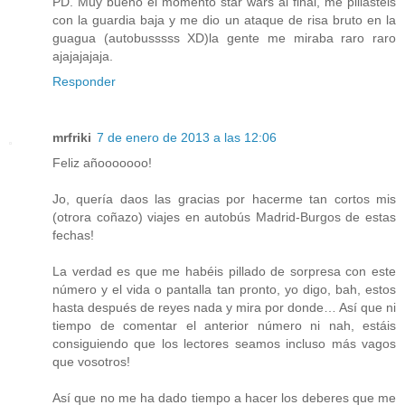
PD. Muy bueno el momento star wars al final, me pillasteis
con la guardia baja y me dio un ataque de risa bruto en la
guagua (autobusssss XD)la gente me miraba raro raro
ajajajajaja.
Responder
mrfriki
7 de enero de 2013 a las 12:06
Feliz añooooooo!
Jo, quería daos las gracias por hacerme tan cortos mis
(otrora coñazo) viajes en autobús Madrid-Burgos de estas
fechas!
La verdad es que me habéis pillado de sorpresa con este
número y el vida o pantalla tan pronto, yo digo, bah, estos
hasta después de reyes nada y mira por donde… Así que ni
tiempo de comentar el anterior número ni nah, estáis
consiguiendo que los lectores seamos incluso más vagos
que vosotros!
Así que no me ha dado tiempo a hacer los deberes que me