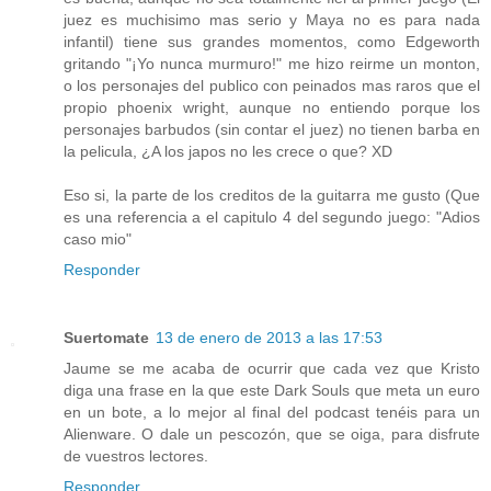
juez es muchisimo mas serio y Maya no es para nada
infantil) tiene sus grandes momentos, como Edgeworth
gritando "¡Yo nunca murmuro!" me hizo reirme un monton,
o los personajes del publico con peinados mas raros que el
propio phoenix wright, aunque no entiendo porque los
personajes barbudos (sin contar el juez) no tienen barba en
la pelicula, ¿A los japos no les crece o que? XD
Eso si, la parte de los creditos de la guitarra me gusto (Que
es una referencia a el capitulo 4 del segundo juego: "Adios
caso mio"
Responder
Suertomate
13 de enero de 2013 a las 17:53
Jaume se me acaba de ocurrir que cada vez que Kristo
diga una frase en la que este Dark Souls que meta un euro
en un bote, a lo mejor al final del podcast tenéis para un
Alienware. O dale un pescozón, que se oiga, para disfrute
de vuestros lectores.
Responder