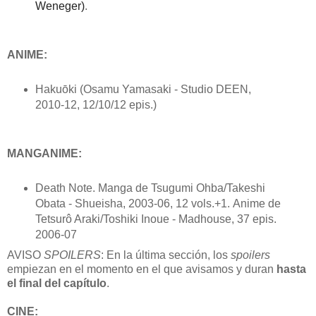
Weneger)
.
ANIME:
Haku
ō
ki
(Osamu Yamasaki - Studio DEEN,
2010-12, 12/10/12 epis.)
MANGANIME:
Death Note.
Manga de
Tsugumi Ohba/Takeshi
Obata - Shueisha, 2003-06, 12 vols.+1.
Anime de
Tetsurô Araki/Toshiki Inoue - Madhouse, 37 epis.
2006-07
AVISO
SPOILERS
: En la última sección, los
spoilers
empiezan en el momento en el que avisamos y duran
hasta
el final del capítulo
.
CINE: