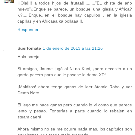
HOla!!!! a todos hijos de frutaa!!!........"EL chiste de año
nuevo"¿Enque se parece, un bosque, una,iglesia y Africa?
¿?.....Enque...en el bosque hay capullos , en la iglesia
capillas y en Africaaa ka pollaaa!!!.
Responder
Suertomate
1 de enero de 2013 a las 21:26
Hola pareja.
Si amigos, Jaume jugó al Ni no Kuni, ¡pero necesito a un
gordo pecero para que le pasase la demo XD!
¡Malditos! ahora tengo ganas de leer Atomic Robo y ver
Death Note.
El lego me hace ganas pero cuando lo vi como que parece
lento y pesao. Tonterías a parte cuando lo rebajen en
steam caerá.
Ahora mismo no se me ocurre nada más, los capítulos son
muy largos y yo tengo mala memoria.