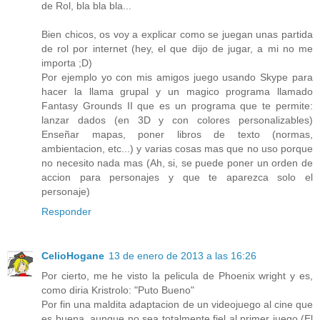
de Rol, bla bla bla...
Bien chicos, os voy a explicar como se juegan unas partida
de rol por internet (hey, el que dijo de jugar, a mi no me
importa ;D)
Por ejemplo yo con mis amigos juego usando Skype para
hacer la llama grupal y un magico programa llamado
Fantasy Grounds II que es un programa que te permite:
lanzar dados (en 3D y con colores personalizables)
Enseñar mapas, poner libros de texto (normas,
ambientacion, etc...) y varias cosas mas que no uso porque
no necesito nada mas (Ah, si, se puede poner un orden de
accion para personajes y que te aparezca solo el
personaje)
Responder
CelioHogane
13 de enero de 2013 a las 16:26
Por cierto, me he visto la pelicula de Phoenix wright y es,
como diria Kristrolo: "Puto Bueno"
Por fin una maldita adaptacion de un videojuego al cine que
es buena, aunque no sea totalmente fiel al primer juego (El