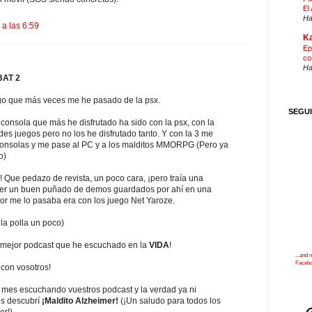
El
Ha
 a las 6:59
Ka
Ep
co
Ha
AT 2
go que más veces me he pasado de la psx.
SEGU
consola que más he disfrutado ha sido con la psx, con la
es juegos pero no los he disfrutado tanto. Y con la 3 me
 consolas y me pase al PC y a los malditos MMORPG (Pero ya
o)
! Que pedazo de revista, un poco cara, ¡pero traía una
er un buen puñado de demos guardados por ahí en una
jor me lo pasaba era con los juego Net Yaroze.
la polla un poco)
e mejor podcast que he escuchado en la
VIDA
!
...and
Faceb
con vosotros!
mes escuchando vuestros podcast y la verdad ya ni
s descubrí
¡Maldito Alzheimer!
(¡Un saludo para todos los
r!).