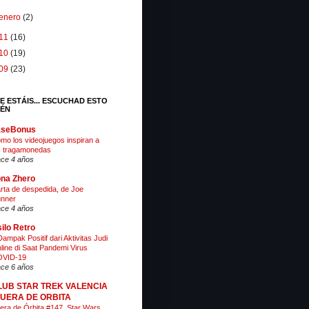
enero
(2)
11
(16)
10
(19)
09
(23)
E ESTÁIS... ESCUCHAD ESTO
IÉN
aseBonus
mo los videojuegos inspiran a
s tragamonedas
ce 4 años
na Zhero
rta de despedida, de Joe
nner
ce 4 años
ilo Retro
Dampak Positif dari Aktivitas Judi
line di Saat Pandemi Virus
VID-19
ce 6 años
LUB STAR TREK VALENCIA
 FUERA DE ORBITA
era de Órbita #147. Star Wars