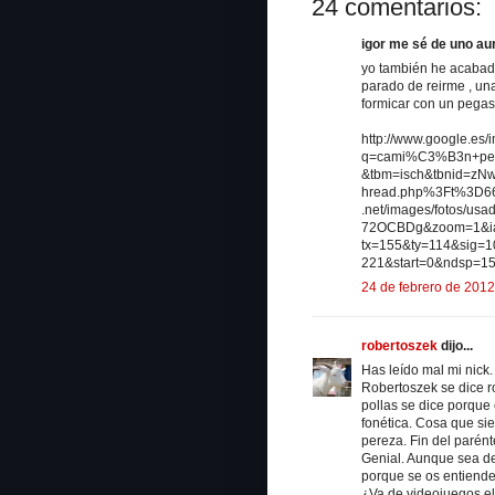
24 comentarios:
igor me sé de uno aunq
yo también he acabado
parado de reirme , un
formicar con un pegaso
http://www.google.es/
q=cami%C3%B3n+peg
&tbm=isch&tbnid=zNw
hread.php%3Ft%3D668
.net/images/fotos/
72OCBDg&zoom=1&ia
tx=155&ty=114&sig=
221&start=0&ndsp=15&
24 de febrero de 2012
robertoszek
dijo...
Has leído mal mi nick. 
Robertoszek se dice r
pollas se dice porque 
fonética. Cosa que si
pereza. Fin del parént
Genial. Aunque sea de
porque se os entiend
¿Va de videojuegos e