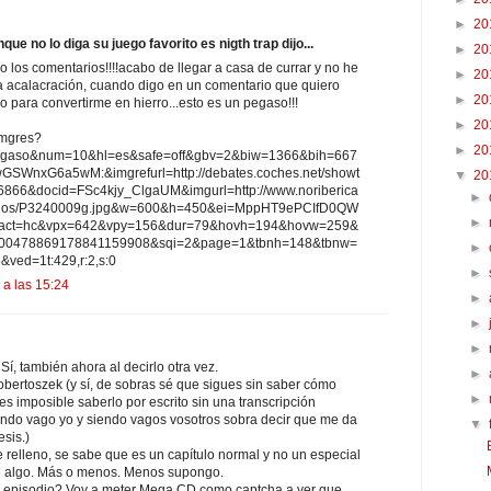
►
20
ue no lo diga su juego favorito es nigth trap dijo...
►
20
 los comentarios!!!!acabo de llegar a casa de currar y no he
►
20
a acalacración, cuando digo en un comentario que quiero
►
20
 para convertirme en hierro...esto es un pegaso!!!
►
20
imgres?
►
20
aso&num=10&hl=es&safe=off&gbv=2&biw=1366&bih=667
GSWnxG6a5wM:&imgrefurl=http://debates.coches.net/showt
▼
20
66&docid=FSc4kjy_ClgaUM&imgurl=http://www.noriberica
►
usados/P3240009g.jpg&w=600&h=450&ei=MppHT9ePCIfD0QW
►
ct=hc&vpx=642&vpy=156&dur=79&hovh=194&hovw=259&
100478869178841159908&sqi=2&page=1&tbnh=148&tbnw=
►
ved=1t:429,r:2,s:0
►
 a las 15:24
►
►
►
Sí, también ahora al decirlo otra vez.
►
obertoszek (y sí, de sobras sé que sigues sin saber cómo
►
es imposible saberlo por escrito sin una transcripción
endo vago yo y siendo vagos vosotros sobra decir que me da
▼
esis.)
 relleno, se sabe que es un capítulo normal y no un especial
e algo. Más o menos. Menos supongo.
l episodio? Voy a meter Mega CD como captcha a ver que