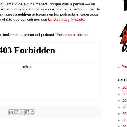
or llamarlo de alguna manera, porque vais a pensar —con
ene
ná
), incluimos al final algo que nos había pedido un par de
a): nuestra
sublime
actuación en los podcasts encadenados
o el rato que coincidimos con
La Bischita
y
Nilcaste
.
m
, incluimos la promo del podcast
Pánico en el núcleo
.
Pr
ARCH
►
20
►
20
►
20
►
20
►
20
►
20
►
20