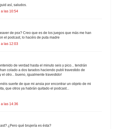
uid así, saludos.
 a las 10:54
 Reaver de psx? Creo que es de los juegos que más me han
con el podcast, lo hacéis de puta madre
 a las 12:03
tenido de verdad hasta el minuto seis y pico... tendrán
 han colado a dos tarados haciendo publi travestido de
 el otro... bueno, igualmente travestido!
enéis suerte de que mi ansia por encontrar un objeto de mi
ita, que otros ya habrán quitado el podcast...
 a las 14:36
ast? ¿Pero qué brujería es ésta?