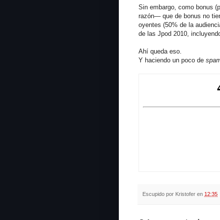
Sin embargo, como bonus (p
razón— que de bonus no ti
oyentes (50% de la audienci
de las Jpod 2010, incluyend
Ahí queda eso.
Y haciendo un poco de
spa
Escupido por
Kristofer
en
12:35