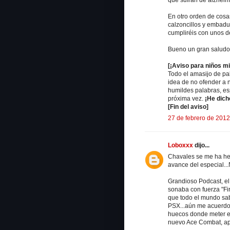
En otro orden de cosa
calzoncillos y embadu
cumpliréis con unos d
Bueno un gran saludo 
[¡Aviso para niños m
Todo el amasijo de pa
idea de no ofender a n
humildes palabras, es
próxima vez.
¡He dich
[Fin del aviso]
27 de febrero de 2012
Loboxxx
dijo...
Chavales se me ha he
avance del especial.
Grandioso Podcast, e
sonaba con fuerza "F
que todo el mundo sab
PSX...aún me acuerdo
huecos donde meter el
nuevo Ace Combat, ape