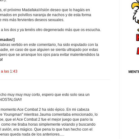
s, el próximo MadafakaVisión deseo que lo hagáis en
rnados en polvillos naranja de nachos y de esta forma
e mis más fervientes deseos sexuales.
a los dos y ya tenéis otro degenerado más que os escucha.
imados!]
labras vertido en este comentario, ha sido esputado con la
adie, en caso de que alguien se sienta ultrajado por estas
pero que se arranque los ojos para evitar malentendidos la
o!
 a las 1:43
MENT
cho muy muy muy corto, espero que esto solo sea un
..NOSTALGIA!!
l momento Ace Combat 2 ha sido épico. En mi cabeza
ire Youngman" mientras Jauma comentaba emocionado, lo
e, que el Ace Combat 2 fue el mejor juego que pario la
 como me tiraba horas simplemente volando y buscando
 avión, era mágico. Que pena lo que han hecho con el
nas queda nada de los anteriores.....