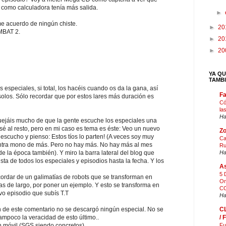
como calculadora tenía más salida.
►
e acuerdo de ningún chiste.
►
20
MBAT 2.
►
20
►
20
YA QU
TAMB
 especiales, si total, los hacéis cuando os da la gana, así
F
solos. Sólo recordar que por estos lares más duración es
Có
la
Ha
uejáis mucho de que la gente escuche los especiales una
sé al resto, pero en mi caso es tema es éste: Veo un nuevo
Zo
 escucho y pienso: Estos tíos lo parten! (A veces soy muy
Ca
 entra mono de más. Pero no hay más. No hay más al mes
Ru
Ha
e la época también). Y miro la barra lateral del blog que
ista de todos los especiales y episodios hasta la fecha. Y los
As
5 
cordar de un galimatías de robots que se transforman en
On
as de largo, por poner un ejemplo. Y esto se transforma en
CO
vo episodio que subís T.T
Ha
C
n de este comentario no se descargó ningún especial. No se
/
ampoco la veracidad de esto último..
Fu
n móvil (SGS siendo concretos).