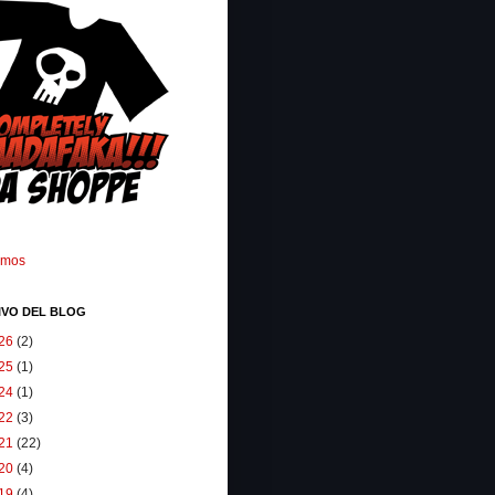
omos
IVO DEL BLOG
26
(2)
25
(1)
24
(1)
22
(3)
21
(22)
20
(4)
19
(4)