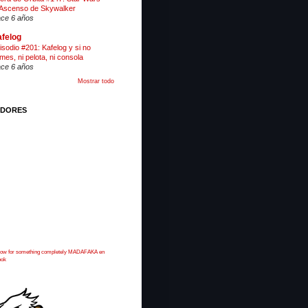
 Ascenso de Skywalker
ce 6 años
felog
isodio #201: Kafelog y si no
mes, ni pelota, ni consola
ce 6 años
Mostrar todo
IDORES
 now for something completely MADAFAKA en
ook