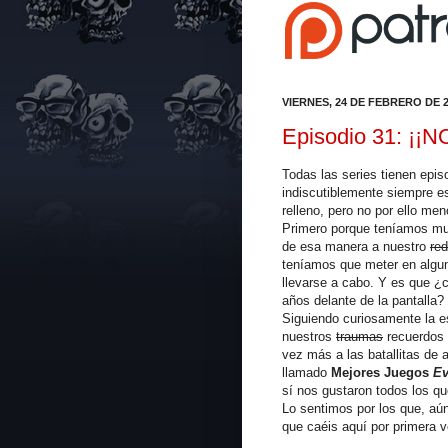
VIERNES, 24 DE FEBRERO DE 
Episodio 31: ¡¡
Todas las series tienen epis
indiscutiblemente siempre e
relleno, pero no por ello me
Primero porque teníamos mu
de esa manera a nuestro
re
teníamos que meter en algun
llevarse a cabo. Y es que ¿c
años delante de la pantalla?
Siguiendo curiosamente la es
nuestros
traumas
recuerdos m
vez más a las batallitas de 
llamado
Mejores Juegos
E
sí nos gustaron todos los qu
Lo sentimos por los que, aú
que caéis aquí por primera v