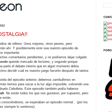
CONT
2012
NOSTALGIA!!
odios de relleno. Unos mejores, otros peores, pero
stán ahí. Y posiblemente este sea nuestro episodio de
FORO
nos importante.
chos comentarios pendientes, y no podíamos dejar colgado
ducido
querido mercado de lectores; y segundo porque
a parte el debate interno que en algún momento debía
ómo decidir cuál es nuestro juego favorito después de tantos
tela del episodio anterior, debemos zambullirnos en
ás tiernos para sacar a la luz algo imposible, volviendo una
abuelo Cebolleta. Este episodio también podía haberse
vah
. No están todos los que nos gustaron, por supuesto, pero
e están.
n conociéndonos, se esperaban un episodio normal... (por los
ez siempre lo sentimos).