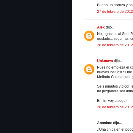
Bueno un abrazo y seg
27 de febrero de 2012
Alex
dijo...
No jugasteis al Soul
gustado... seguir así 
28 de febrero de 2012
Unknown
dijo...
Pues no empieza el con
huevos los tíos! Si me
Melinda Gates el uno y
Seis minutos y pico! T
ira juzgadora sea infin
En fin, voy a seguir
28 de febrero de 2012
Anónimo dijo...
¿Una chica en el podc