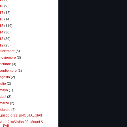
18
(9)
17
(12)
16
(14)
15
(119)
14
(36)
13
(39)
12
(25)
diciembre
(5)
noviembre
(3)
octubre
(3)
septiembre
(1)
agosto
(2)
julio
(2)
mayo
(1)
abril
(2)
marzo
(2)
febrero
(2)
Episodio 31: ¡¡NOSTALGIA!!
MadafakaVisión 03: Mount &
FAIL