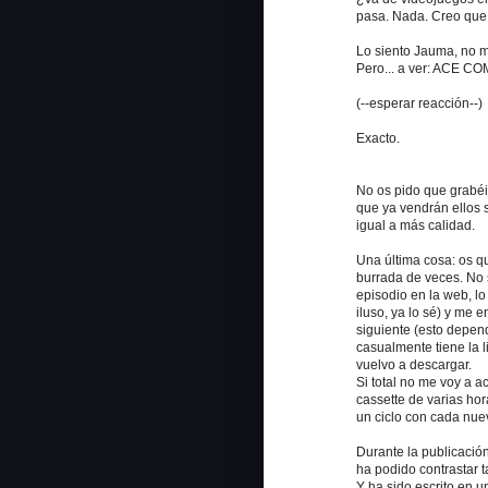
pasa. Nada. Creo que 
Lo siento Jauma, no m
Pero... a ver: ACE CO
(--esperar reacción--)
Exacto.
No os pido que grabéis
que ya vendrán ellos 
igual a más calidad.
Una última cosa: os q
burrada de veces. No 
episodio en la web, lo
iluso, ya lo sé) y me
siguiente (esto depend
casualmente tiene la l
vuelvo a descargar.
Si total no me voy a a
cassette de varias hor
un ciclo con cada nue
Durante la publicació
ha podido contrastar t
Y ha sido escrito en u