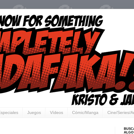
speciales
Juegos
Vídeos
Cómic/Manga
Cine/Series/
BUSC
ALGO