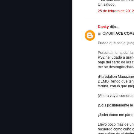
Un saludo.
25 de febrero de 2012
Donky
dijo...
¡¡¡¡OMG!!!!
ACE COMB
Puede que sea el jue
Personalmente con la 
PS2 he jugado a grand
baje del carro de las
me he desenganchad
¡Playstation Magazine
DEMO!, tengo que ten
tarrina, con lo que me
(Ahora voy a comeros 
¡Sois posiblemente l
¡Joder como me parto 
Llevo poco más de un 
recuerdo como coño o
que sufran de alzheime