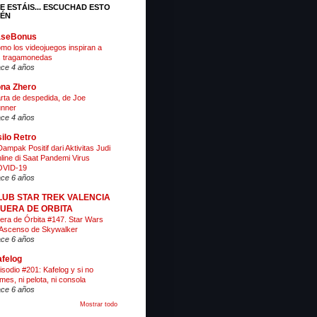
E ESTÁIS... ESCUCHAD ESTO
IÉN
aseBonus
mo los videojuegos inspiran a
s tragamonedas
ce 4 años
na Zhero
rta de despedida, de Joe
nner
ce 4 años
ilo Retro
Dampak Positif dari Aktivitas Judi
line di Saat Pandemi Virus
VID-19
ce 6 años
LUB STAR TREK VALENCIA
 FUERA DE ORBITA
era de Órbita #147. Star Wars
 Ascenso de Skywalker
ce 6 años
felog
isodio #201: Kafelog y si no
mes, ni pelota, ni consola
ce 6 años
Mostrar todo