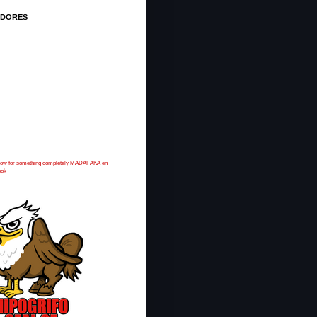
IDORES
 now for something completely MADAFAKA en
ook