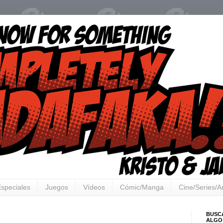
speciales
Juegos
Vídeos
Cómic/Manga
Cine/Series/
BUSC
ALGO