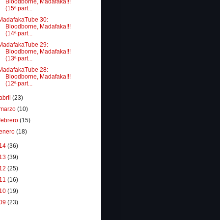
Bloodborne, Madafaka!!!
(15ª part...
MadafakaTube 30:
Bloodborne, Madafaka!!!
(14ª part...
MadafakaTube 29:
Bloodborne, Madafaka!!!
(13ª part...
MadafakaTube 28:
Bloodborne, Madafaka!!!
(12ª part...
abril
(23)
marzo
(10)
febrero
(15)
enero
(18)
14
(36)
13
(39)
12
(25)
11
(16)
10
(19)
09
(23)