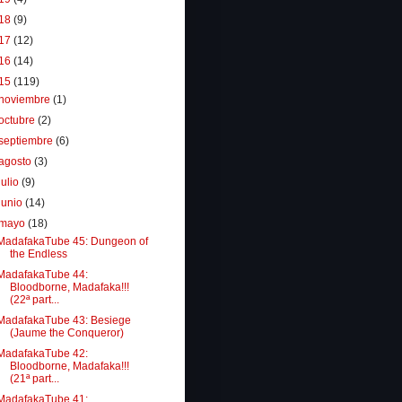
18
(9)
17
(12)
16
(14)
15
(119)
noviembre
(1)
octubre
(2)
septiembre
(6)
agosto
(3)
julio
(9)
junio
(14)
mayo
(18)
MadafakaTube 45: Dungeon of
the Endless
MadafakaTube 44:
Bloodborne, Madafaka!!!
(22ª part...
MadafakaTube 43: Besiege
(Jaume the Conqueror)
MadafakaTube 42:
Bloodborne, Madafaka!!!
(21ª part...
MadafakaTube 41: