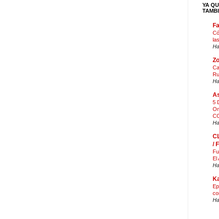
YA QU
TAMB
F
Có
la
Ha
Zo
Ca
Ru
Ha
As
5 
On
CO
Ha
C
/
Fu
El
Ha
Ka
Ep
co
Ha