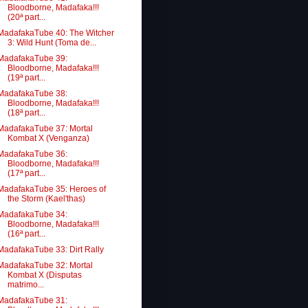
Bloodborne, Madafaka!!!
(20ª part...
MadafakaTube 40: The Witcher
3: Wild Hunt (Toma de...
MadafakaTube 39:
Bloodborne, Madafaka!!!
(19ª part...
MadafakaTube 38:
Bloodborne, Madafaka!!!
(18ª part...
MadafakaTube 37: Mortal
Kombat X (Venganza)
MadafakaTube 36:
Bloodborne, Madafaka!!!
(17ª part...
MadafakaTube 35: Heroes of
the Storm (Kael'thas)
MadafakaTube 34:
Bloodborne, Madafaka!!!
(16ª part...
MadafakaTube 33: Dirt Rally
MadafakaTube 32: Mortal
Kombat X (Disputas
matrimo...
MadafakaTube 31: