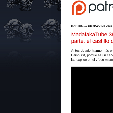
MARTES, 19 DE MAYO DE 2015
MadafakaTube 38:
parte: el castillo
Antes de adentrarme más en Y
Cainhurst, porque es un cab
las explico en el vídeo mis