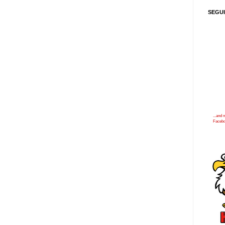
SEGU
...and
Faceb