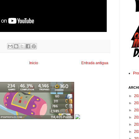
Inicio
Entrada antigua
Pr
ARCH
►
20
►
20
►
20
►
20
►
20
►
20
►
20