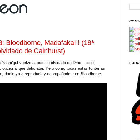
CONT
 Bloodborne, Madafaka!!! (18ª
 olvidado de Cainhurst)
ahar'gul vuelvo al castillo olvidado de Drác... digo,
FORO
o opcional que debo atar. Pero como todas estas tonterías
mo, dadle ya a reproducir y acompañadme en Bloodborne.