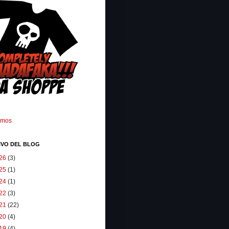
omos
IVO DEL BLOG
26
(3)
25
(1)
24
(1)
22
(3)
21
(22)
20
(4)
19
(4)