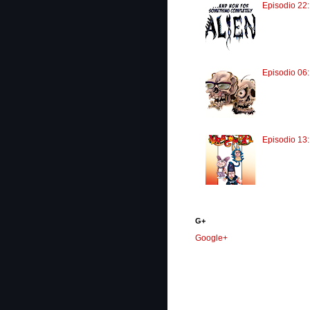
Episodio 22:
Episodio 06
Episodio 13
G+
Google+