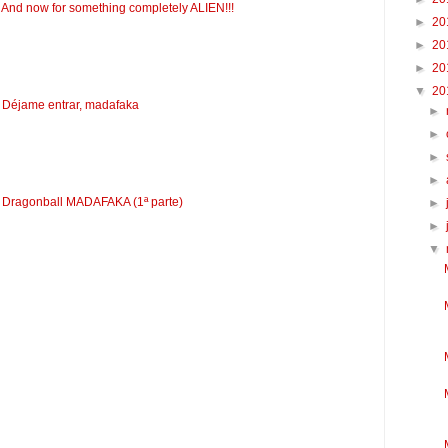
 And now for something completely ALIEN!!!
►
20
►
20
►
20
▼
20
: Déjame entrar, madafaka
►
►
►
►
: Dragonball MADAFAKA (1ª parte)
►
►
▼