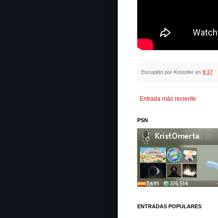
Escupido por
Kristofer
en
9:17
Entrada más reciente
PSN
ENTRADAS POPULARES