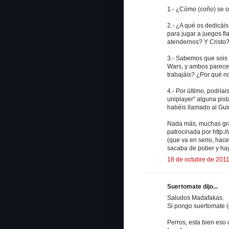
1.- ¿Cómo (coño) se o
2.- ¿A qué os dedicá
para jugar a juegos f
atendernos? Y Cristo?
3.- Sabemos que sois 
Wars, y ambos parece 
trabajáis? ¿Por qué no
4.- Por último, podría
uniplayer" alguna pis
habéis llamado al Gui
Nada más, muchas grac
patrocinada por http:
(que va en serio, hac
sacaba de pober y hay
18 de octubre de 2011
Suertomate dijo...
Saludos Madafakas.
Si pongo suertomate (q
Perros, esta bien eso 