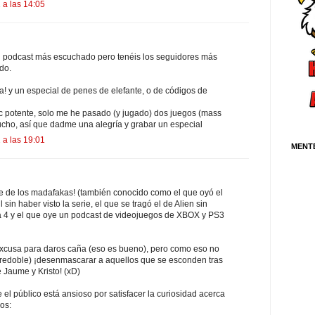
 a las 14:05
l podcast más escuchado pero tenéis los seguidores más
do.
a! y un especial de penes de elefante, o de códigos de
c potente, solo me he pasado (y jugado) dos juegos (mass
cucho, así que dadme una alegría y grabar un especial
 a las 19:01
MENT
ote de los madafakas! (también conocido como el que oyó el
sin haber visto la serie, el que se tragó el de Alien sin
a 4 y el que oye un podcast de videojuegos de XBOX y PS3
xcusa para daros caña (eso es bueno), pero como eso no
 (redoble) ¡desenmascarar a aquellos que se esconden tras
e Jaume y Kristo! (xD)
el público está ansioso por satisfacer la curiosidad acerca
os: