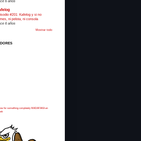
ce 6 años
felog
isodio #201: Kafelog y si no
mes, ni pelota, ni consola
ce 6 años
Mostrar todo
IDORES
 now for something completely MADAFAKA en
ook