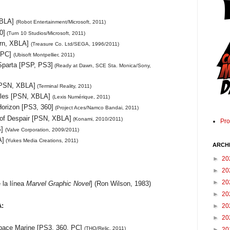
XBLA]
(Robot Entertainment/Microsoft, 2011)
0]
(Turn 10 Studios/Microsoft, 2011)
urn, XBLA]
(Treasure Co. Ltd/SEGA, 1996/2011)
 PC]
(Ubisoft Montpellier, 2011)
Sparta [PSP, PS3]
(Ready at Dawn, SCE Sta. Monica/Sony,
[PSN, XBLA]
(Terminal Reality, 2011)
cles [PSN, XBLA]
(Lexis Numérique, 2011)
orizon [PS3, 360]
(Project Aces/Namco Bandai, 2011)
of Despair [PSN, XBLA]
(Konami, 2010/2011)
Pr
S]
(Valve Corporation, 2009/2011)
A]
(Yukes Media Creations, 2011)
ARCH
►
20
►
20
►
20
 la línea
Marvel Graphic Novel
] (Ron Wilson, 1983)
►
20
:
►
20
►
20
ace Marine [PS3, 360, PC]
(THQ/Relic, 2011)
►
20