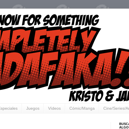
speciales
Juegos
Vídeos
Cómic/Manga
Cine/Series/
BUSC
ALGO