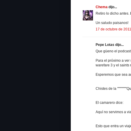
Chema
dijo...
Retiro lo dicho antes
Un saludo paisanos!
17 de octubre de 2011
Pepe Lotas dijo...
Que güeno el podcast.
Para el próximo a ver s
warefare 3 y el saints r
Esperemos que sea ant
Chistes de la """"""""Qu
El camarero dice:
Aquí no servimos a via
Esto que entra un viaj