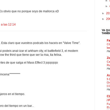
►
►
. Es obvio que no porque soys de mallorca xD
►
20
►
20
 a las 12:14
YA QU
TAMB
F
 Esta claro que vuestros podcats los haceis en "Valve Time".
Có
la
i podeis anal-izar el arkham city, el battlefield 3, el modern
Ha
ow the third que tiene que ser la risa, tia felisa.
Zo
Ca
es de que salga el Mass Effect 3 jojojojojo
Ru
Ha
incena"""""""""""
As
5 
On
CO
Ha
jeros en el tiempo.
C
/
Fu
ero del tiempo en un bar...
El