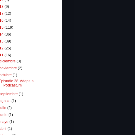
18
(9)
17
(12)
16
(14)
15
(119)
14
(36)
13
(39)
12
(25)
11
(16)
diciembre
(3)
noviembre
(2)
octubre
(1)
Episodio 28: Adeptus
Podcastum
septiembre
(1)
agosto
(1)
julio
(2)
junio
(1)
mayo
(1)
abril
(1)