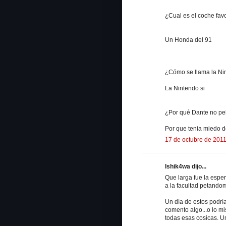
¿Cual es el coche favo
Un Honda del 91
¿Cómo se llama la Ni
La Nintendo si
¿Por qué Dante no pel
Por que tenia miedo 
17 de octubre de 2011
Ishik4wa dijo...
Que larga fue la esp
a la facultad petandom
Un día de estos podrí
comento algo...o lo mi
todas esas cosicas. U