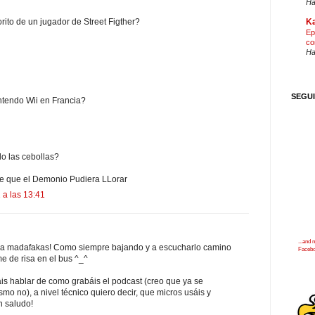
Ha
Ka
rito de un jugador de Street Figther?
Ep
co
Ha
SEGU
ntendo Wii en Francia?
o las cebollas?
de que el Demonio Pudiera LLorar
 a las 13:41
...and
era madafakas! Como siempre bajando y a escucharlo camino
Faceb
e de risa en el bus ^_^
ais hablar de como grabáis el podcast (creo que ya se
smo no), a nivel técnico quiero decir, que micros usáis y
n saludo!