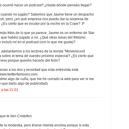
s ocurrió hacer un podcast? ¿Hasta dónde pensáis llegar?
is cuando no jugáis? Sabemos que Jaume tiene un despacho
lash, pero ¿en qué empresa nos puede dar la sorpresa de
 ¿Es cierto que es locutor por la noche en la Cope? :P
más frikis de lo que ya parece. Jaume es un enfermo de Star
que habéis jugado a rol. ¿Qué otras áreas del frikismo
 incluís rol en el podcast (con lo que me gusta)?
is adelantarnos a los lectores de la revista "Movierecord
ta sobre el tema de vuestro próximo especial? ¿Es cierto que
ness porque queréis hacerlo del tirón?
ias a los dos y recordad que esta entrevista está
//www.twitterfamosos.com
edme algo de cuña, que me he currado la web para ver si me
 que darlo algo de publicidad)
 a las 21:01
ue te den Cristofer)
de la modestia, pero tirarse mierda encima porque si esta