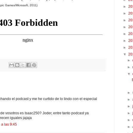
pic Games/Microsoft, 2011)
►
20
►
20
►
20
►
20
►
20
►
20
►
20
▼
20
►
►
▼
►
hando el podcast y me he curtido de lo lindo con el especial
►
►
►
de vosotros es Isaac250? Joder, entre tanto podcast ya
recen iguales jajaja
►
 a las 9:45
►