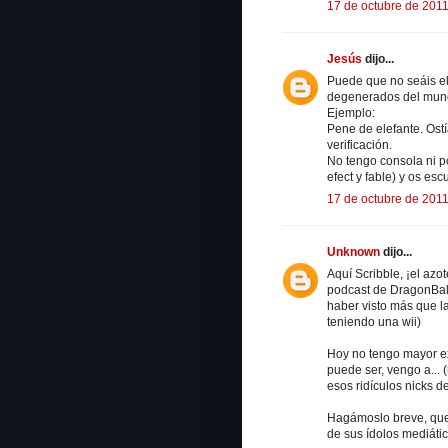
17 de octubre de 2011
Jesús
dijo...
Puede que no seáis e
degenerados del mun
Ejemplo:
Pene de elefante. Ostí
verificación.
No tengo consola ni p
efect y fable) y os es
17 de octubre de 2011
Unknown
dijo...
Aquí Scribble, ¡el az
podcast de DragonBall 
haber visto más que l
teniendo una wii)
Hoy no tengo mayor e
puede ser, vengo a...
esos ridículos nicks d
Hagámoslo breve, que 
de sus ídolos mediátic