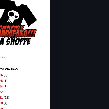
omos
IVO DEL BLOG
26
(2)
25
(1)
24
(1)
22
(3)
21
(22)
20
(4)
19
(4)