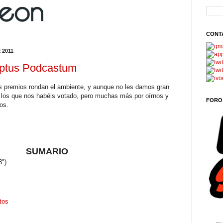
CONT
 2011
eptus Podcastum
ios premios rondan el ambiente, y aunque no les damos gran
s los que nos habéis votado, pero muchas más por oírnos y
FORO
os.
SUMARIO
3")
tos