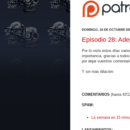
DOMINGO, 16 DE OCTUBRE DE
Episodio 28: Ad
Por lo visto estos días var
importancia, gracias a todo
por dejar vuestros comentari
Y sin más dilación:
COMENTARIOS
(hasta 43'1
SPAM:
La semana en 15 minu
LANZAMIENTOS: