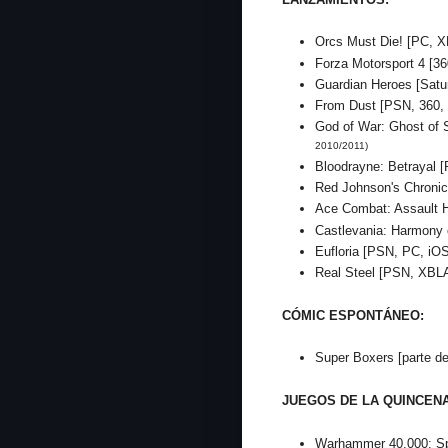
Orcs Must Die! [PC, 
Forza Motorsport 4 [36
Guardian Heroes [Sat
From Dust [PSN, 360,
God of War: Ghost of 
2010/2011)
Bloodrayne: Betrayal 
Red Johnson's Chroni
Ace Combat: Assault H
Castlevania: Harmony 
Eufloria [PSN, PC, iO
Real Steel [PSN, XBL
CÓMIC ESPONTÁNEO:
Super Boxers [parte de
JUEGOS DE LA QUINCENA
Warhammer 40.000: Sp