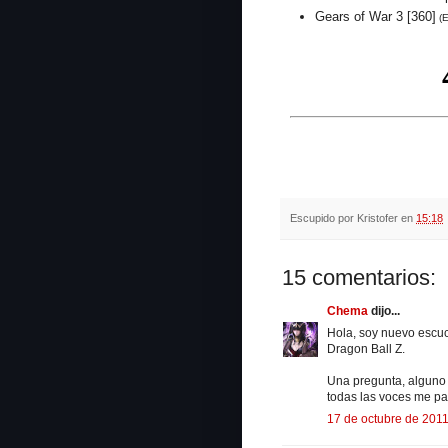
Gears of War 3 [360]
(E
Escupido por
Kristofer
en
15:18
15 comentarios:
Chema
dijo...
Hola, soy nuevo escuc
Dragon Ball Z.
Una pregunta, alguno 
todas las voces me pa
17 de octubre de 2011