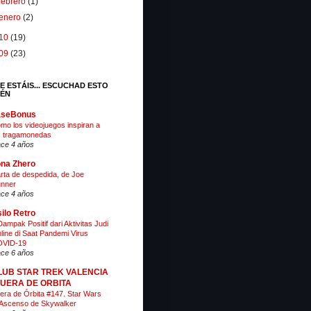
febrero
(1)
enero
(2)
10
(19)
09
(23)
E ESTÁIS... ESCUCHAD ESTO
IÉN
aseBonus
mo los videojuegos inspiran a
s tragamonedas
ce 4 años
na Zhero
rta de despedida, de Joe
nner
ce 4 años
ilo Retro
Dampak Positif dari Aktivitas Judi
line di Saat Pandemi Virus
VID-19
ce 6 años
LUB STAR TREK VALENCIA
 FUERA DE ORBITA
era de Órbita #147. Star Wars
 Ascenso de Skywalker