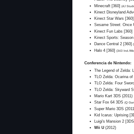
Minecraft [360]
(4J Studi
Kinect Disneyland Adv
Kinect Star Wars [360
Sesame Street: Once 
Kinect Fun Labs [360]
Kinect Sports: Season
Dance Central 2 [360]
(
Halo 4 [360]
(343 Ind./Mi
Conferencia de Nintendo:
The Legend of Zelda: 
TLO Zelda: Ocarina of
TLO Zelda: Four Sword
TLO Zelda: Skyward Sw
Mario Kart 3DS (2011)
Star Fox 64 3DS
(Q Gam
Super Mario 3DS (2011
Kid Icarus: Uprising [
Luigi's Mansion 2 [3D
Wii U
(2012)