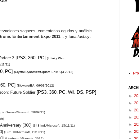
KA!!
.
servaciones sagaces, comentarios agudos y análisis
tronic Entertainment Expo 2011
... y furia
fanboy
.
[PS3, 360, PC]
Warfare 3
(Infinity Ward,
/11/11)
60, PC]
(Crystal Dynamics/Square Enix, Q3 2012)
Pr
360, PC]
(Bioware/EA, 06/03/2012)
ARCH
[PS3, 360, PC, Wii, DS, PSP]
con: Future Soldier
►
20
►
20
►
20
Epic Games/Microsoft, 20/09/11)
►
20
ft)
►
20
Anniversary [360]
(343 Ind./Microsoft, 15/11/11)
►
20
0]
(Turn 10/Microsoft, 11/10/11)
60]
►
20
(Lionhead/Microsoft, 2012)