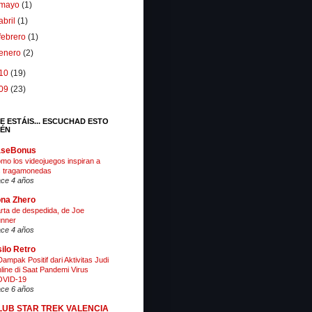
mayo
(1)
abril
(1)
febrero
(1)
enero
(2)
10
(19)
09
(23)
E ESTÁIS... ESCUCHAD ESTO
IÉN
aseBonus
mo los videojuegos inspiran a
s tragamonedas
ce 4 años
na Zhero
rta de despedida, de Joe
nner
ce 4 años
ilo Retro
Dampak Positif dari Aktivitas Judi
line di Saat Pandemi Virus
VID-19
ce 6 años
LUB STAR TREK VALENCIA