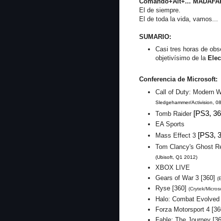
Comando+Alt+... MADAFA
El de siempre.
El de toda la vida, vamos...
SUMARIO:
Casi tres horas de ob
objetivísimo de la
Elec
Conferencia de Microsoft:
Call of Duty: Modern 
Sledgehammer/Activision, 08
[PS3, 3
Tomb Raider
EA Sports
[PS3, 
Mass Effect 3
Tom Clancy's Ghost Re
(Ubisoft, Q1 2012)
XBOX LIVE
Gears of War 3 [360]
(
Ryse [360]
(Crytek/Microso
Halo: Combat Evolved 
Forza Motorsport 4 [36
Fable: The Journey [3