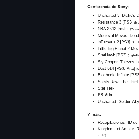
Conferencia de Sony:
Uncharted 3: Drake's 
Resistance 3 [PS3]
(In
NBA 2K12 [multi]
(Visu
Medieval Moves: Dea
inFamous 2 [PS3]
(Suc
Little Big Planet 2 Mo
StarHawk [PS3]
(LightB
Sly Cooper: Thieves i
Dust 514 [PS3, Vita]
(
Bioshock: Infinite [PS
Saints Row: The Third
Star Trek
PS Vita
Uncharted: Golden Aby
Y más:
Recopilaciones HD de M
Kingdoms of Amalur: 
2012)