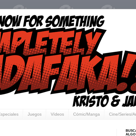
speciales
Juegos
Vídeos
Cómic/Manga
Cine/Series/
BUSC
ALGO