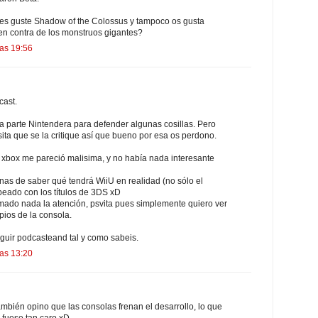
es guste Shadow of the Colossus y tampoco os gusta
en contra de los monstruos gigantes?
las 19:56
cast.
a parte Nintendera para defender algunas cosillas. Pero
ta que se la critique así que bueno por esa os perdono.
e xbox me pareció malisima, y no había nada interesante
as de saber qué tendrá WiiU en realidad (no sólo el
eado con los títulos de 3DS xD
ado nada la atención, psvita pues simplemente quiero ver
pios de la consola.
eguir podcasteand tal y como sabeis.
las 13:20
bién opino que las consolas frenan el desarrollo, lo que
 fuese tan caro xD.