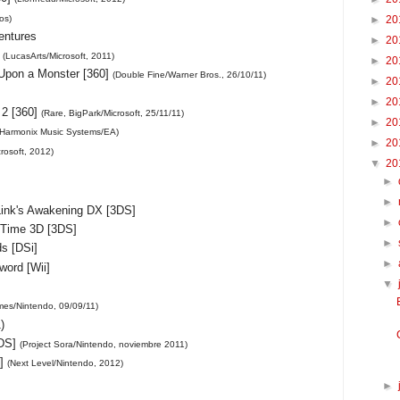
os)
►
20
entures
►
20
]
(LucasArts/Microsoft, 2011)
►
20
Upon a Monster [360]
(Double Fine/Warner Bros., 26/10/11)
►
20
►
20
 2 [360]
(Rare, BigPark/Microsoft, 25/11/11)
►
20
Harmonix Music Systems/EA)
►
20
crosoft, 2012)
▼
20
►
►
Link's Awakening DX [3DS]
►
 Time 3D [3DS]
►
s [DSi]
►
ord [Wii]
▼
es/Nintendo, 09/09/11)
)
3DS]
(Project Sora/Nintendo, noviembre 2011)
S]
(Next Level/Nintendo, 2012)
►