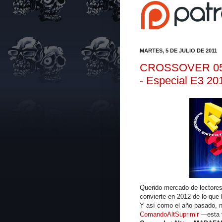
MARTES, 5 DE JULIO DE 2011
CROSSOVER 05: 
- Especial E3 20
Querido mercado de lectores
convierte en 2012 de lo que 
Y así como el año pasado, n
ComandoAltSuprimir
—esta 