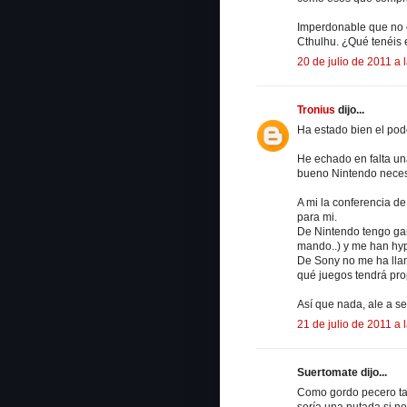
Imperdonable que no 
Cthulhu. ¿Qué tenéis 
20 de julio de 2011 a 
Tronius
dijo...
Ha estado bien el pod
He echado en falta un
bueno Nintendo necesi
A mi la conferencia d
para mi.
De Nintendo tengo gan
mando..) y me han hyp
De Sony no me ha llam
qué juegos tendrá pro
Así que nada, ale a s
21 de julio de 2011 a 
Suertomate dijo...
Como gordo pecero tam
sería una putada si no