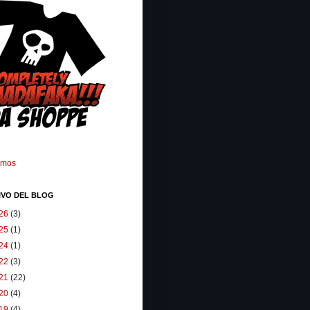
omos
IVO DEL BLOG
26
(3)
25
(1)
24
(1)
22
(3)
21
(22)
20
(4)
19
(4)