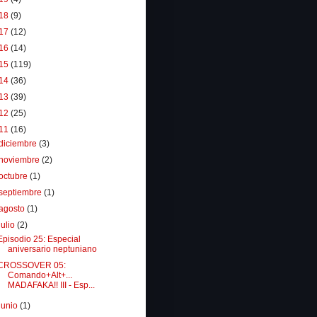
18
(9)
17
(12)
16
(14)
15
(119)
14
(36)
13
(39)
12
(25)
11
(16)
diciembre
(3)
noviembre
(2)
octubre
(1)
septiembre
(1)
agosto
(1)
julio
(2)
Episodio 25: Especial
aniversario neptuniano
CROSSOVER 05:
Comando+Alt+...
MADAFAKA!! III - Esp...
junio
(1)