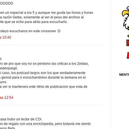
 xDDDDDD
en un especial a los 5 y aunque me gusta las horas y horas
la razón Getse, solamente al ver el peso del archivo al
te que se eche para atrás para escucharlo.
ustazo escucharos en este crossover :D
as 10:40
!
o de pro que soy no os perdono las criticas a los Zeldas,
videojuegil.
ni caso, los podcast largos son los que verdaderamente
MENT
 genial para ir escuchandolos durante la semana en el
urro.
a ver si manteneis este ritmo de publicacion que esta de
las 12:54
asa hubo un lector de CDi.
ino de regalo con una enciclopedia, pero todavía me siento
aron Beta.