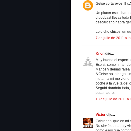
Getse cortaroyos!!!!
Un placer escucharos 
d podcast llevas toda 
descargarlo habrá gen
Lo dicho chicos, un g
7 de julio de 2011 a l
Knon
dijo...
Muy bueno el especial
Eso si, como nintender
Marios y demas ralea 
A Getse no la hagais 
molan, a mi me vienen
coche a la vuelta del c
Seguid dandolo todo, 
puta madre.
13 de julio de 2011 a 
Víctor
dijo...
Cabrones, que en mi c
No sirvió de nada y v
como esos que compr