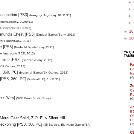
►
►
Decepction [PS3]
(Naughty Dog/Sony, 04/11/11)
►
somniac/Sony, 09/09/11)
►
al Concepts/2K Games)
►
20
dmund's Chest [PS3]
(Zindagi Games/Sony, 2011)
►
20
ker Punch/Sony, 2011)
ve [PS3]
(Media Molecule/Sony, 2011)
YA QU
ox Interactive/SCE, 2012)
TAMB
n Time [PS3]
(Sanzaru/Sony, 2012)
F
CCP Games, 2012)
Có
3, 360, PC]
(Irrational Games/2K Games, 2012)
la
Ha
 [PS3, 360, PC]
(Volition/THQ, 15/11/11)
Zo
Ca
Ru
ss [Vita]
(SCE Bend Studio/Sony)
Ha
As
5 
On
etal Gear Solid, Z.O. E. y Silent Hill
CO
Reckoning [PS3, 360,PC]
Ha
(38 Studios, Big Huge Games/EA,
C