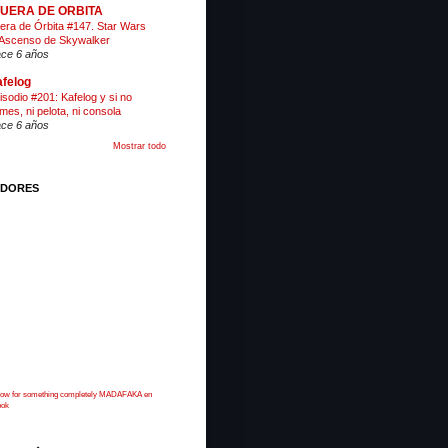
 FUERA DE ORBITA
era de Órbita #147. Star Wars
 Ascenso de Skywalker
ce 6 años
felog
isodio #201: Kafelog y si no
mes, ni pelota, ni consola
ce 6 años
Mostrar todo
IDORES
 now for something completely MADAFAKA en
ook