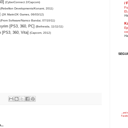
60]
(CyberConnect 2/Capcom)
/
Fu
]
(Rebellion Developments/Konami, 2011)
El
]
(2K Marin/2K Games, 06/03/12)
Ha
]
(From Software/Namco Bandai, 07/10/11)
Ka
Skyrim [PS3, 360, PC]
(Bethesda, 11/11/11)
Ep
co
n [PS3, 360, Vita]
(Capcom, 2012)
Ha
SEGU
...and
Faceb
...