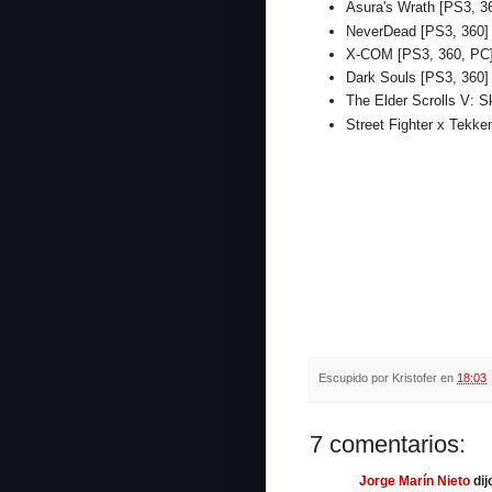
Asura's Wrath [PS3, 3
NeverDead [PS3, 360
X-COM [PS3, 360, PC
Dark Souls [PS3, 360
The Elder Scrolls V: 
Street Fighter x Tekke
Escupido por
Kristofer
en
18:03
7 comentarios:
Jorge Marín Nieto
dijo