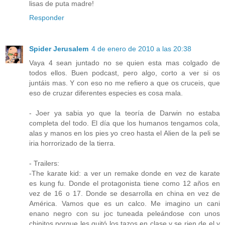
lisas de puta madre!
Responder
Spider Jerusalem
4 de enero de 2010 a las 20:38
Vaya 4 sean juntado no se quien esta mas colgado de
todos ellos. Buen podcast, pero algo, corto a ver si os
juntáis mas. Y con eso no me refiero a que os cruceis, que
eso de cruzar diferentes especies es cosa mala.
- Joer ya sabia yo que la teoría de Darwin no estaba
completa del todo. El día que los humanos tengamos cola,
alas y manos en los pies yo creo hasta el Alien de la peli se
iria horrorizado de la tierra.
- Trailers:
-The karate kid: a ver un remake donde en vez de karate
es kung fu. Donde el protagonista tiene como 12 años en
vez de 16 o 17. Donde se desarrolla en china en vez de
América. Vamos que es un calco. Me imagino un cani
enano negro con su joc tuneada peleándose con unos
chinitos porque les quitó los tazos en clase y se rien de el y